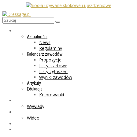
AKTUALNOŚCI
Aktualności
News
Regulaminy
Kalendarz zawodów
Propozycje
Listy startowe
Listy zgłoszeń
Wyniki zawodów
Artykuły
Edukacja
Kolorowanki
LIFESTYLE
Wywiady
GALERIA
Wideo
MARKET
PROGRAMY