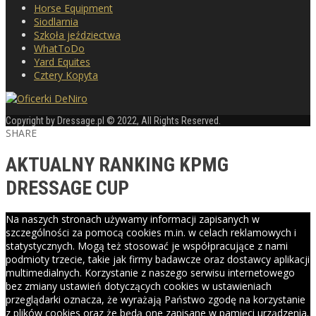
Horse Equipment
Siodlarnia
Szkoła jeździectwa
WhatToDo
Yard Equites
Cztery Kopyta
Copyright by Dressage.pl © 2022, All Rights Reserved.
SHARE
AKTUALNY RANKING KPMG
DRESSAGE CUP
Na naszych stronach używamy informacji zapisanych w
szczególności za pomocą cookies m.in. w celach reklamowych i
statystycznych. Mogą też stosować je współpracujące z nami
podmioty trzecie, takie jak firmy badawcze oraz dostawcy aplikacji
multimedialnych. Korzystanie z naszego serwisu internetowego
bez zmiany ustawień dotyczących cookies w ustawieniach
przeglądarki oznacza, że wyrażają Państwo zgodę na korzystanie
z plików cookies oraz że będą one zapisane w pamięci urządzenia.