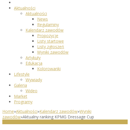
Aktualności
Aktualności
News
Regulaminy
Kalendarz zawodów
Propozycje
Listy startowe
Listy zgłoszeń
Wyniki zawodów
Artykuły
Edukacja
Kolorowanki
Lifestyle
Wywiady
Galeria
Wideo
Market
Programy
Home
»
Aktualności
»
Kalendarz zawodów
»
Wyniki
zawodów
»
Aktualny ranking KPMG Dressage Cup
WYNIKI ZAWODÓW