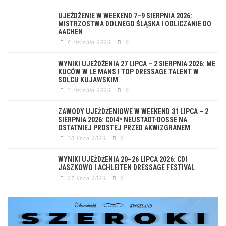
UJEŻDŻENIE W WEEKEND 7–9 SIERPNIA 2026:
MISTRZOSTWA DOLNEGO ŚLĄSKA I ODLICZANIE DO
AACHEN
6 sierpnia 2026
0
WYNIKI UJEŻDŻENIA 27 LIPCA – 2 SIERPNIA 2026: ME
KUCÓW W LE MANS I TOP DRESSAGE TALENT W
SOLCU KUJAWSKIM
3 sierpnia 2026
0
ZAWODY UJEŻDŻENIOWE W WEEKEND 31 LIPCA – 2
SIERPNIA 2026: CDI4* NEUSTADT-DOSSE NA
OSTATNIEJ PROSTEJ PRZED AKWIZGRANEM
30 lipca 2026
0
WYNIKI UJEŻDŻENIA 20–26 LIPCA 2026: CDI
JASZKOWO I ACHLEITEN DRESSAGE FESTIVAL
27 lipca 2026
0