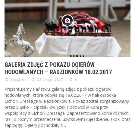
GALERIA ZDJĘĆ Z POKAZU OGIERÓW
HODOWLANYCH – RADZIONKÓW 18.02.2017
Redakcja
/
23 lutego 2017
/
0
Prezentujemy Państwu galerię zdjęć z pokazu ogierów
hodowlanych, która odbyła się 18.02.2017 w hali ośrodka
Cichoń Dressage w Radzionkowie. Pokaz został zorganizowany
przez Śląsko – Opolski Związek Hodowców Koni przy
współpracy z Cichoń Dressage. Zaprezentowano konie różnych
ras i o różnym przeznaczeniu użytkowym (ujeżdżenie, skoki oraz
zaprzęgi). Ogiery pochodziły z …