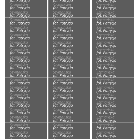
fot. Patrycja
fot. Patrycja
fot. Patrycja
Szymańska
Szymańska
Szymańska
fot. Patrycja
fot. Patrycja
fot. Patrycja
Szymańska
Szymańska
Szymańska
fot. Patrycja
fot. Patrycja
fot. Patrycja
Szymańska
Szymańska
Szymańska
fot. Patrycja
fot. Patrycja
fot. Patrycja
Szymańska
Szymańska
Szymańska
fot. Patrycja
fot. Patrycja
fot. Patrycja
Szymańska
Szymańska
Szymańska
fot. Patrycja
fot. Patrycja
fot. Patrycja
Szymańska
Szymańska
Szymańska
fot. Patrycja
fot. Patrycja
fot. Patrycja
Szymańska
Szymańska
Szymańska
fot. Patrycja
fot. Patrycja
fot. Patrycja
Szymańska
Szymańska
Szymańska
fot. Patrycja
fot. Patrycja
fot. Patrycja
Szymańska
Szymańska
Szymańska
fot. Patrycja
fot. Patrycja
fot. Patrycja
Szymańska
Szymańska
Szymańska
fot. Patrycja
fot. Patrycja
fot. Patrycja
Szymańska
Szymańska
Szymańska
fot. Patrycja
fot. Patrycja
fot. Patrycja
Szymańska
Szymańska
Szymańska
fot. Patrycja
fot. Patrycja
fot. Patrycja
Szymańska
Szymańska
Szymańska
fot. Patrycja
fot. Patrycja
fot. Patrycja
Szymańska
Szymańska
Szymańska
fot. Patrycja
fot. Patrycja
fot. Patrycja
Szymańska
Szymańska
Szymańska
fot. Patrycja
fot. Patrycja
fot. Patrycja
Szymańska
Szymańska
Szymańska
fot. Patrycja
fot. Patrycja
fot. Patrycja
Szymańska
Szymańska
Szymańska
fot. Patrycja
fot. Patrycja
fot. Patrycja
Szymańska
Szymańska
Szymańska
fot. Patrycja
fot. Patrycja
fot. Patrycja