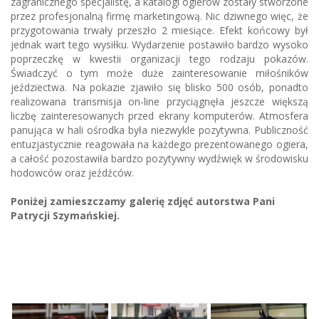
zagranicznego specjalistę, a katalogi ogierów zostały stworzone
przez profesjonalną firmę marketingową. Nic dziwnego więc, że
przygotowania trwały przeszło 2 miesiące. Efekt końcowy był
jednak wart tego wysiłku. Wydarzenie postawiło bardzo wysoko
poprzeczkę w kwestii organizacji tego rodzaju pokazów.
Świadczyć o tym może duże zainteresowanie miłośników
jeździectwa. Na pokazie zjawiło się blisko 500 osób, ponadto
realizowana transmisja on-line przyciągnęła jeszcze większą
liczbę zainteresowanych przed ekrany komputerów. Atmosfera
panująca w hali ośrodka była niezwykle pozytywna. Publiczność
entuzjastycznie reagowała na każdego prezentowanego ogiera,
a całość pozostawiła bardzo pozytywny wydźwięk w środowisku
hodowców oraz jeźdźców.
Poniżej zamieszczamy galerię zdjęć autorstwa Pani
Patrycji Szymańskiej.