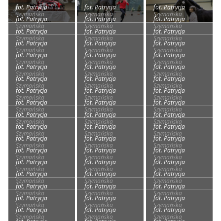
fot. Patrycja
fot. Patrycja
fot. Patrycja
Szymańska
Szymańska
Szymańska
fot. Patrycja
fot. Patrycja
fot. Patrycja
Szymańska
Szymańska
Szymańska
fot. Patrycja
fot. Patrycja
fot. Patrycja
Szymańska
Szymańska
Szymańska
fot. Patrycja
fot. Patrycja
fot. Patrycja
Szymańska
Szymańska
Szymańska
fot. Patrycja
fot. Patrycja
fot. Patrycja
Szymańska
Szymańska
Szymańska
fot. Patrycja
fot. Patrycja
fot. Patrycja
Szymańska
Szymańska
Szymańska
fot. Patrycja
fot. Patrycja
fot. Patrycja
Szymańska
Szymańska
Szymańska
fot. Patrycja
fot. Patrycja
fot. Patrycja
Szymańska
Szymańska
Szymańska
fot. Patrycja
fot. Patrycja
fot. Patrycja
Szymańska
Szymańska
Szymańska
fot. Patrycja
fot. Patrycja
fot. Patrycja
Szymańska
Szymańska
Szymańska
fot. Patrycja
fot. Patrycja
fot. Patrycja
Szymańska
Szymańska
Szymańska
fot. Patrycja
fot. Patrycja
fot. Patrycja
Szymańska
Szymańska
Szymańska
fot. Patrycja
fot. Patrycja
fot. Patrycja
Szymańska
Szymańska
Szymańska
fot. Patrycja
fot. Patrycja
fot. Patrycja
Szymańska
Szymańska
Szymańska
fot. Patrycja
fot. Patrycja
fot. Patrycja
Szymańska
Szymańska
Szymańska
fot. Patrycja
fot. Patrycja
fot. Patrycja
Szymańska
Szymańska
Szymańska
fot. Patrycja
fot. Patrycja
fot. Patrycja
Szymańska
Szymańska
Szymańska
fot. Patrycja
fot. Patrycja
fot. Patrycja
Szymańska
Szymańska
Szymańska