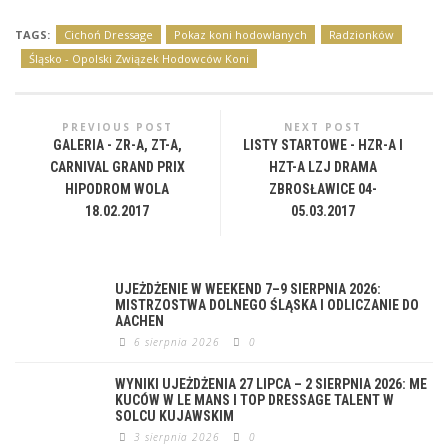
TAGS:
Cichoń Dressage
Pokaz koni hodowlanych
Radzionków
Śląsko - Opolski Związek Hodowców Koni
PREVIOUS POST
NEXT POST
GALERIA - ZR-A, ZT-A,
LISTY STARTOWE - HZR-A I
CARNIVAL GRAND PRIX
HZT-A LZJ DRAMA
HIPODROM WOLA
ZBROSŁAWICE 04-
18.02.2017
05.03.2017
UJEŻDŻENIE W WEEKEND 7–9 SIERPNIA 2026:
MISTRZOSTWA DOLNEGO ŚLĄSKA I ODLICZANIE DO
AACHEN
6 sierpnia 2026
0
WYNIKI UJEŻDŻENIA 27 LIPCA – 2 SIERPNIA 2026: ME
KUCÓW W LE MANS I TOP DRESSAGE TALENT W
SOLCU KUJAWSKIM
3 sierpnia 2026
0