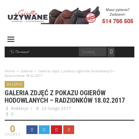
Home
»
Galeria
»
Galeria zdjęć z pokazu ogierów hodowlanych –
Radzionków 18.02.2017
GALERIA
GALERIA ZDJĘĆ Z POKAZU OGIERÓW
HODOWLANYCH – RADZIONKÓW 18.02.2017
Redakcja
/
23 lutego 2017
0
0
SHARES