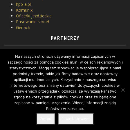
hpp-a.pl
Komunix
Oficerki jeździeckie
Pasowanie siodeł
Gerlach
PARTNERZY
Horse Equipment
Na naszych stronach używamy informacji zapisanych w
Siodlarnia
szczególności za pomocą cookies m.in. w celach reklamowych i
Szkoła jeździectwa
statystycznych. Mogą też stosować je współpracujące z nami
WhatToDo
podmioty trzecie, takie jak firmy badawcze oraz dostawcy
Yard Equites
aplikacji multimedialnych. Korzystanie z naszego serwisu
Cztery Kopyta
internetowego bez zmiany ustawień dotyczących cookies w
ustawieniach przeglądarki oznacza, że wyrażają Państwo
zgodę na korzystanie z plików cookies oraz że będą one
zapisane w pamięci urządzenia. Więcej informacji znajdą
Państwo w zakładce.
COPYRIGHT BY DRESSAGE.PL © 2022, ALL RIGHTS RESERVED.
Zamknij
Dowiedz się więcej