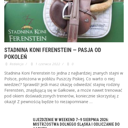
STADNINA KONI FERENSTEIN — PASJA OD
POKOLEŃ
Redakcja
/
1 czerwca 2022
/
0
Stadnina Koni Ferenstein to jedna z najbardziej znanych stajni w
Polsce, położona w pobliżu Puszczy Piskiej. Co warto o niej
wiedzieć? Sprawdź! Jeśli masz okazję odwiedzić stajnię rodziny
Ferenstein, znajdującą się w Gałkowie, a może nawet trenować
pod okiem doświadczonych trenerów, koniecznie skorzystaj z
okazji! Z pewnością będzie to niezapomniane …
UJEŻDŻENIE W WEEKEND 7–9 SIERPNIA 2026:
MISTRZOSTWA DOLNEGO ŚLĄSKA I ODLICZANIE DO