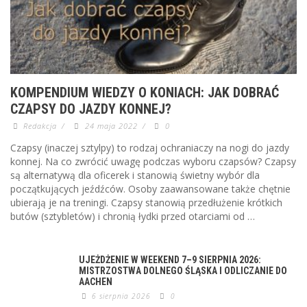
KOMPENDIUM WIEDZY O KONIACH: JAK DOBRAĆ
CZAPSY DO JAZDY KONNEJ?
Redakcja
/
24 maja 2022
/
0
Czapsy (inaczej sztylpy) to rodzaj ochraniaczy na nogi do jazdy
konnej. Na co zwrócić uwagę podczas wyboru czapsów? Czapsy
są alternatywą dla oficerek i stanowią świetny wybór dla
początkujących jeźdźców. Osoby zaawansowane także chętnie
ubierają je na treningi. Czapsy stanowią przedłużenie krótkich
butów (sztybletów) i chronią łydki przed otarciami od …
UJEŻDŻENIE W WEEKEND 7–9 SIERPNIA 2026:
MISTRZOSTWA DOLNEGO ŚLĄSKA I ODLICZANIE DO
AACHEN
6 sierpnia 2026
0