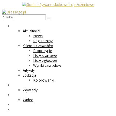
AKTUALNOŚCI
Aktualności
News
Regulaminy
Kalendarz zawodów
Propozycje
Listy startowe
Listy zgłoszeń
Wyniki zawodów
Artykuły
Edukacja
Kolorowanki
LIFESTYLE
Wywiady
GALERIA
Wideo
MARKET
PROGRAMY