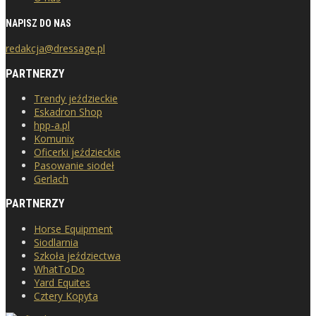
NAPISZ DO NAS
redakcja@dressage.pl
PARTNERZY
Trendy jeździeckie
Eskadron Shop
hpp-a.pl
Komunix
Oficerki jeździeckie
Pasowanie siodeł
Gerlach
PARTNERZY
Horse Equipment
Siodlarnia
Szkoła jeździectwa
WhatToDo
Yard Equites
Cztery Kopyta