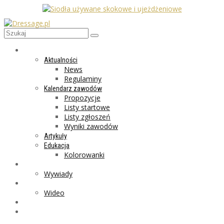
AKTUALNOŚCI
Aktualności
News
Regulaminy
Kalendarz zawodów
Propozycje
Listy startowe
Listy zgłoszeń
Wyniki zawodów
Artykuły
Edukacja
Kolorowanki
LIFESTYLE
Wywiady
GALERIA
Wideo
MARKET
PROGRAMY