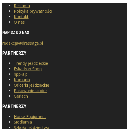
Reklama
Polityka prywatności
Kontakt
O nas
NAPISZ DO NAS
redakcja@dressage.pl
PARTNERZY
Trendy jeździeckie
Eskadron Shop
hpp-a.pl
Komunix
Oficerki jeździeckie
Pasowanie siodeł
Gerlach
PARTNERZY
Horse Equipment
Siodlarnia
Szkoła jeździectwa