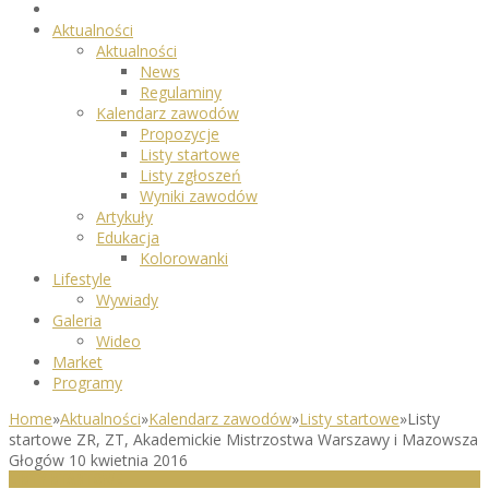
Aktualności
Aktualności
News
Regulaminy
Kalendarz zawodów
Propozycje
Listy startowe
Listy zgłoszeń
Wyniki zawodów
Artykuły
Edukacja
Kolorowanki
Lifestyle
Wywiady
Galeria
Wideo
Market
Programy
Home
»
Aktualności
»
Kalendarz zawodów
»
Listy startowe
»
Listy
startowe ZR, ZT, Akademickie Mistrzostwa Warszawy i Mazowsza
Głogów 10 kwietnia 2016
LISTY STARTOWE