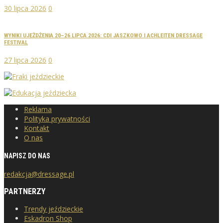
30 lipca 2026
0
WYNIKI UJEŻDŻENIA 20–26 LIPCA 2026: CDI JASZKOWO I ACHLEITEN DRESSAGE
FESTIVAL
27 lipca 2026
0
Reklama
Polityka prywatności
Kontakt
O nas
NAPISZ DO NAS
redakcja@dressage.pl
PARTNERZY
Trendy jeździeckie
Eskadron Shop