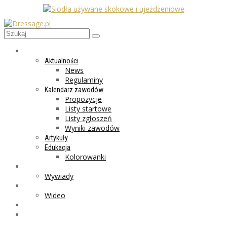
AKTUALNOŚCI
Aktualności
News
Regulaminy
Kalendarz zawodów
Propozycje
Listy startowe
Listy zgłoszeń
Wyniki zawodów
Artykuły
Edukacja
Kolorowanki
LIFESTYLE
Wywiady
GALERIA
Wideo
MARKET
PROGRAMY