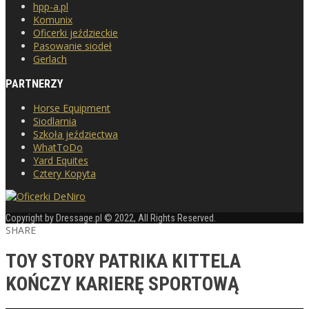
hpp-a.pl
Komunix
Oficerki jeździeckie
Pasowanie siodeł
Gerlach
PARTNERZY
Horse Equipment
Siodlarnia
Szkoła jeździectwa
WhatToDo
Yard Equites
Cztery Kopyta
Copyright by Dressage.pl © 2022, All Rights Reserved.
SHARE
TOY STORY PATRIKA KITTELA
KOŃCZY KARIERĘ SPORTOWĄ