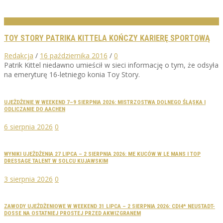
AKTUALNOŚCI
TOY STORY PATRIKA KITTELA KOŃCZY KARIERĘ SPORTOWĄ
Redakcja
/
16 października 2016
/
0
Patrik Kittel niedawno umieścił w sieci informację o tym, że odsyła
na emeryturę 16-letniego konia Toy Story.
UJEŻDŻENIE W WEEKEND 7–9 SIERPNIA 2026: MISTRZOSTWA DOLNEGO ŚLĄSKA I
ODLICZANIE DO AACHEN
6 sierpnia 2026
0
WYNIKI UJEŻDŻENIA 27 LIPCA – 2 SIERPNIA 2026: ME KUCÓW W LE MANS I TOP
DRESSAGE TALENT W SOLCU KUJAWSKIM
3 sierpnia 2026
0
ZAWODY UJEŻDŻENIOWE W WEEKEND 31 LIPCA – 2 SIERPNIA 2026: CDI4* NEUSTADT-
DOSSE NA OSTATNIEJ PROSTEJ PRZED AKWIZGRANEM