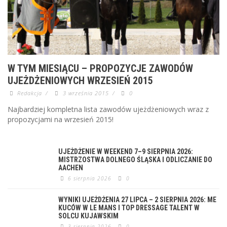
W TYM MIESIĄCU – PROPOZYCJE ZAWODÓW
UJEŻDŻENIOWYCH WRZESIEŃ 2015
Redakcja
/
3 września 2015
/
0
Najbardziej kompletna lista zawodów ujeżdżeniowych wraz z
propozycjami na wrzesień 2015!
UJEŻDŻENIE W WEEKEND 7–9 SIERPNIA 2026:
MISTRZOSTWA DOLNEGO ŚLĄSKA I ODLICZANIE DO
AACHEN
6 sierpnia 2026
0
WYNIKI UJEŻDŻENIA 27 LIPCA – 2 SIERPNIA 2026: ME
KUCÓW W LE MANS I TOP DRESSAGE TALENT W
SOLCU KUJAWSKIM
3 sierpnia 2026
0