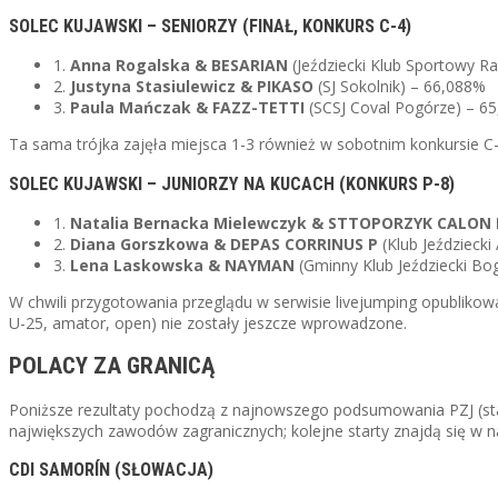
SOLEC KUJAWSKI – SENIORZY (FINAŁ, KONKURS C-4)
1.
Anna Rogalska & BESARIAN
(Jeździecki Klub Sportowy R
2.
Justyna Stasiulewicz & PIKASO
(SJ Sokolnik) – 66,088%
3.
Paula Mańczak & FAZZ-TETTI
(SCSJ Coval Pogórze) – 6
Ta sama trójka zajęła miejsca 1-3 również w sobotnim konkursie C
SOLEC KUJAWSKI – JUNIORZY NA KUCACH (KONKURS P-8)
1.
Natalia Bernacka Mielewczyk & STTOPORZYK CALO
2.
Diana Gorszkowa & DEPAS CORRINUS P
(Klub Jeździeck
3.
Lena Laskowska & NAYMAN
(Gminny Klub Jeździecki Bo
W chwili przygotowania przeglądu w serwisie livejumping opublikowa
U-25, amator, open) nie zostały jeszcze wprowadzone.
POLACY ZA GRANICĄ
Poniższe rezultaty pochodzą z najnowszego podsumowania PZJ (sta
największych zawodów zagranicznych; kolejne starty znajdą się w 
CDI SAMORÍN (SŁOWACJA)