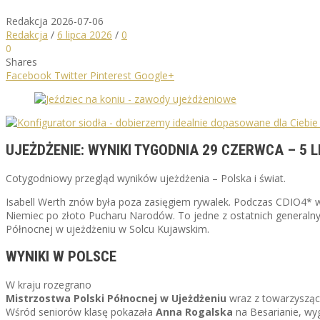
Redakcja
2026-07-06
Redakcja
/
6 lipca 2026
/
0
0
Shares
Facebook
Twitter
Pinterest
Google+
UJEŻDŻENIE: WYNIKI TYGODNIA 29 CZERWCA – 5 L
Cotygodniowy przegląd wyników ujeżdżenia – Polska i świat.
Isabell Werth znów była poza zasięgiem rywalek. Podczas CDIO4* 
Niemiec po złoto Pucharu Narodów. To jedne z ostatnich generalnyc
Północnej w ujeżdżeniu w Solcu Kujawskim.
WYNIKI W POLSCE
W kraju rozegrano
Mistrzostwa Polski Północnej w Ujeżdżeniu
wraz z towarzysząc
Wśród seniorów klasę pokazała
Anna Rogalska
na Besarianie, wyg