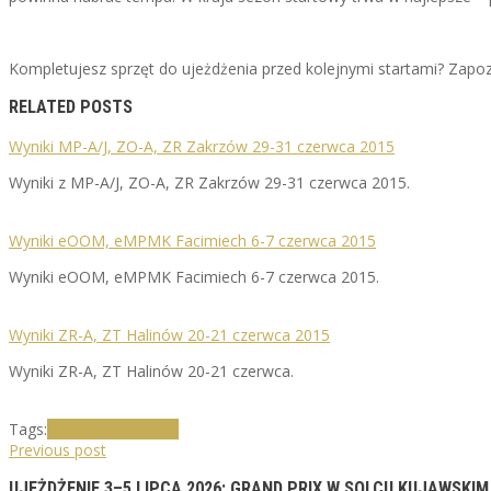
Kompletujesz sprzęt do ujeżdżenia przed kolejnymi startami? Zapoz
RELATED POSTS
Wyniki MP-A/J, ZO-A, ZR Zakrzów 29-31 czerwca 2015
Wyniki z MP-A/J, ZO-A, ZR Zakrzów 29-31 czerwca 2015.
Wyniki eOOM, eMPMK Facimiech 6-7 czerwca 2015
Wyniki eOOM, eMPMK Facimiech 6-7 czerwca 2015.
Wyniki ZR-A, ZT Halinów 20-21 czerwca 2015
Wyniki ZR-A, ZT Halinów 20-21 czerwca.
Tags:
CDI
Solec Kujawski
Previous post
UJEŻDŻENIE 3–5 LIPCA 2026: GRAND PRIX W SOLCU KUJAWSKIM