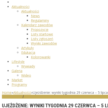
Aktualności
Aktualności
News
Regulaminy
Kalendarz zawodów
Propozycje
Listy startowe
Listy zgłoszeń
Wyniki zawodów
Artykuły
Edukacja
Kolorowanki
Lifestyle
Wywiady
Galeria
Wideo
Market
Programy
Home
»
Aktualności
»
Ujeżdżenie: wyniki tygodnia 29 czerwca – 5 lipc
AKTUALNOŚCI
/
WYNIKI ZAWODÓW
UJEŻDŻENIE: WYNIKI TYGODNIA 29 CZERWCA – 5 L