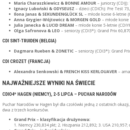
Maria Charaszkiewicz & BONNE AMOUR
– juniorzy (CDIJ)
Ignacy Luboński & ODYSEUSZ
– dzieci (CDICh): Pre Test 73
Ilona Janas & SEKUNDENGLÜCK SL
– młode konie 6-letnie (
Anna Grygier-Wójtowicz & MORGEN GOLD
– młode konie 
Julia Janecka & LUCID DREAM
– młode konie 5-letnie (CDIYH
Olga Safronova & LEO
– seniorzy (CDI3*): Grand Prix 60,87
CDI SINT-TRUIDEN (BELGIA)
Dagmara Rueben & ZONETIC
– seniorzy (CDI3*): Grand Pri
CDI CROZET (FRANCJA)
Alexandra Senkowski & FRENCH KISS KERLOUAVER
– amat
NAJWAŻNIEJSZE WYNIKI NA ŚWIECIE
CDIO4* HAGEN (NIEMCY), 2-5 LIPCA – PUCHAR NARODÓW
Puchar Narodów w Hagen był dla czołówki jedną z ostatnich okazji
dwa z trzech konkursów.
Grand Prix – klasyfikacja drużynowa:
1. Niemcy 230,834 pkt; 2. Hiszpania 212,892; 3. USA 210,957; d