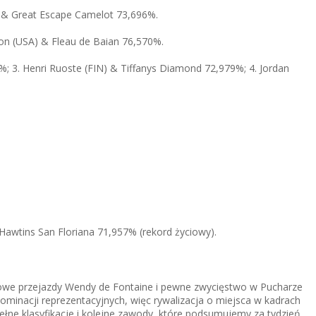
) & Great Escape Camelot 73,696%.
on (USA) & Fleau de Baian 76,570%.
; 3. Henri Ruoste (FIN) & Tiffanys Diamond 72,979%; 4. Jordan
Hawtins San Floriana 71,957% (rekord życiowy).
ordowe przejazdy Wendy de Fontaine i pewne zwycięstwo w Pucharze
inacji reprezentacyjnych, więc rywalizacja o miejsca w kadrach
ne klasyfikacje i kolejne zawody, które podsumujemy za tydzień.