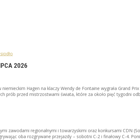
IPCA 2026
w niemieckim Hagen na klaczy Wendy de Fontaine wygrała Grand Prix
h prób przed mistrzostwami świata, które za około pięć tygodni odb
ymi zawodami regionalnymi i towarzyskimi oraz konkursami CDN (Solec
rywając oba rozgrywane przejazdy – sobotni C-2 i finałowy C-4. Poniż