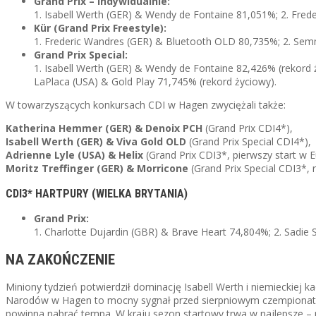
Grand Prix – indywidualnie:
1. Isabell Werth (GER) & Wendy de Fontaine 81,051%; 2. Fre
Kür (Grand Prix Freestyle):
1. Frederic Wandres (GER) & Bluetooth OLD 80,735%; 2. Semm
Grand Prix Special:
1. Isabell Werth (GER) & Wendy de Fontaine 82,426% (rekord 
LaPlaca (USA) & Gold Play 71,745% (rekord życiowy).
W towarzyszących konkursach CDI w Hagen zwyciężali także:
Katherina Hemmer (GER) & Denoix PCH
(Grand Prix CDI4*),
Isabell Werth (GER) & Viva Gold OLD
(Grand Prix Special CDI4*),
Adrienne Lyle (USA) & Helix
(Grand Prix CDI3*, pierwszy start w 
Moritz Treffinger (GER) & Morricone
(Grand Prix Special CDI3*, 
CDI3* HARTPURY (WIELKA BRYTANIA)
Grand Prix:
1. Charlotte Dujardin (GBR) & Brave Heart 74,804%; 2. Sadie
NA ZAKOŃCZENIE
Miniony tydzień potwierdził dominację Isabell Werth i niemieckie
Narodów w Hagen to mocny sygnał przed sierpniowym czempionatem.
powinna nabrać tempa. W kraju sezon startowy trwa w najlepsze – 