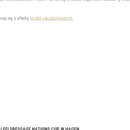
naj się z ofertą
siodeł ujeżdżeniowych.
 I FEI DRESSAGE NATIONS CUP W HAGEN