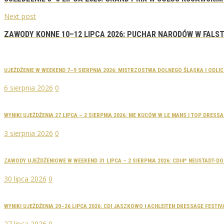
Next post
ZAWODY KONNE 10–12 LIPCA 2026: PUCHAR NARODÓW W FALST
UJEŻDŻENIE W WEEKEND 7–9 SIERPNIA 2026: MISTRZOSTWA DOLNEGO ŚLĄSKA I ODLI
6 sierpnia 2026
0
WYNIKI UJEŻDŻENIA 27 LIPCA – 2 SIERPNIA 2026: ME KUCÓW W LE MANS I TOP DRES
3 sierpnia 2026
0
ZAWODY UJEŻDŻENIOWE W WEEKEND 31 LIPCA – 2 SIERPNIA 2026: CDI4* NEUSTADT-
30 lipca 2026
0
WYNIKI UJEŻDŻENIA 20–26 LIPCA 2026: CDI JASZKOWO I ACHLEITEN DRESSAGE FESTIV
27 lipca 2026
0