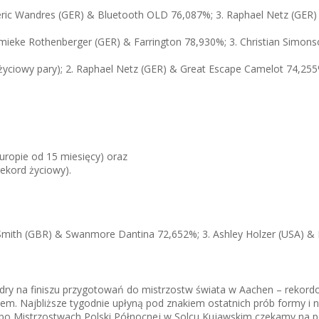
deric Wandres (GER) & Bluetooth OLD 76,087%; 3. Raphael Netz (GER
ieke Rothenberger (GER) & Farrington 78,930%; 3. Christian Simons
życiowy pary); 2. Raphael Netz (GER) & Great Escape Camelot 74,255%
Europie od 15 miesięcy) oraz
rekord życiowy).
 Smith (GBR) & Swanmore Dantina 72,652%; 3. Ashley Holzer (USA) & 
j kadry na finiszu przygotowań do mistrzostw świata w Aachen – rek
 Najbliższe tygodnie upłyną pod znakiem ostatnich prób formy i nom
po Mistrzostwach Polski Północnej w Solcu Kujawskim czekamy na peł