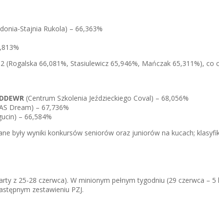
adonia-Stajnia Rukola) – 66,363%
5,813%
-2 (Rogalska 66,081%, Stasiulewicz 65,946%, Mańczak 65,311%), co c
N DDEWR
(Centrum Szkolenia Jeździeckiego Coval) – 68,056%
i AS Dream) – 67,736%
gucin) – 66,584%
ne były wyniki konkursów seniorów oraz juniorów na kucach; klasyfika
rty z 25-28 czerwca). W minionym pełnym tygodniu (29 czerwca – 5 
następnym zestawieniu PZJ.