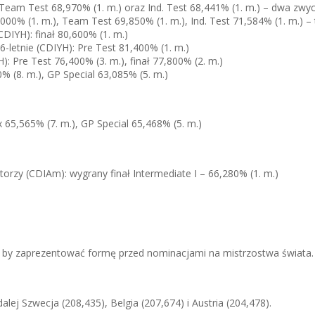
: Team Test 68,970% (1. m.) oraz Ind. Test 68,441% (1. m.) – dwa zwy
,000% (1. m.), Team Test 69,850% (1. m.), Ind. Test 71,584% (1. m.) –
CDIYH): finał 80,600% (1. m.)
6-letnie (CDIYH): Pre Test 81,400% (1. m.)
): Pre Test 76,400% (3. m.), finał 77,800% (2. m.)
0% (8. m.), GP Special 63,085% (5. m.)
x 65,565% (7. m.), GP Special 65,468% (5. m.)
orzy (CDIAm): wygrany finał Intermediate I – 66,280% (1. m.)
, by zaprezentować formę przed nominacjami na mistrzostwa świata. 
alej Szwecja (208,435), Belgia (207,674) i Austria (204,478).