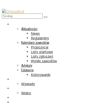
AKTUALNOŚCI
Aktualności
News
Regulaminy
Kalendarz zawodów
Propozycje
Listy startowe
Listy zgłoszeń
Wyniki zawodów
Artykuły
Edukacja
Kolorowanki
LIFESTYLE
Wywiady
GALERIA
Wideo
MARKET
PROGRAMY