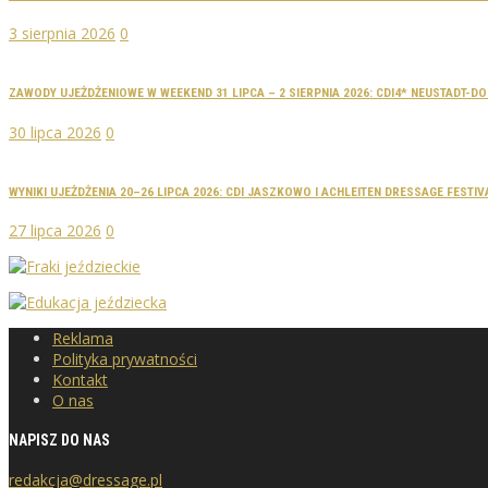
3 sierpnia 2026
0
ZAWODY UJEŻDŻENIOWE W WEEKEND 31 LIPCA – 2 SIERPNIA 2026: CDI4* NEUSTADT-
30 lipca 2026
0
WYNIKI UJEŻDŻENIA 20–26 LIPCA 2026: CDI JASZKOWO I ACHLEITEN DRESSAGE FESTIV
27 lipca 2026
0
Reklama
Polityka prywatności
Kontakt
O nas
NAPISZ DO NAS
redakcja@dressage.pl