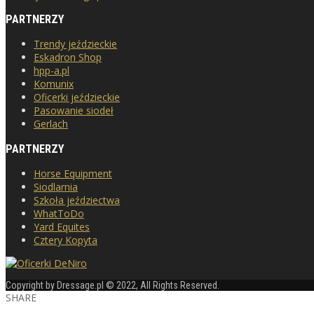
PARTNERZY
Trendy jeździeckie
Eskadron Shop
hpp-a.pl
Komunix
Oficerki jeździeckie
Pasowanie siodeł
Gerlach
PARTNERZY
Horse Equipment
Siodlarnia
Szkoła jeździectwa
WhatToDo
Yard Equites
Cztery Kopyta
Copyright by Dressage.pl © 2022, All Rights Reserved.
SHARE