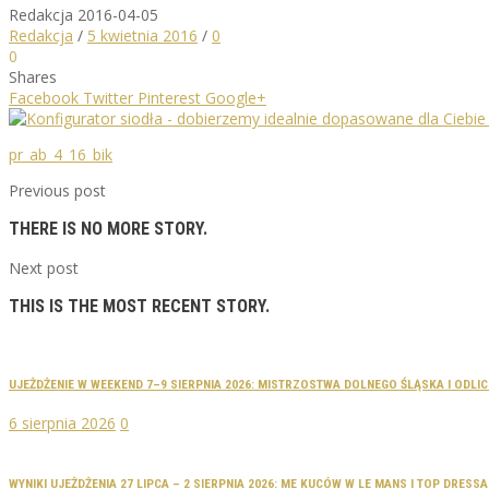
Redakcja
2016-04-05
Redakcja
/
5 kwietnia 2016
/
0
0
Shares
Facebook
Twitter
Pinterest
Google+
pr_ab_4_16_bik
Previous post
THERE IS NO MORE STORY.
Next post
THIS IS THE MOST RECENT STORY.
UJEŻDŻENIE W WEEKEND 7–9 SIERPNIA 2026: MISTRZOSTWA DOLNEGO ŚLĄSKA I ODLI
6 sierpnia 2026
0
WYNIKI UJEŻDŻENIA 27 LIPCA – 2 SIERPNIA 2026: ME KUCÓW W LE MANS I TOP DRES