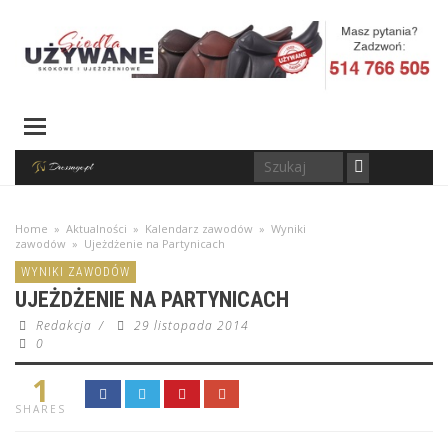
Home
»
Aktualności
»
Kalendarz zawodów
»
Wyniki
zawodów
»
Ujeżdżenie na Partynicach
WYNIKI ZAWODÓW
UJEŻDŻENIE NA PARTYNICACH
Redakcja
/
29 listopada 2014
0
1
SHARES