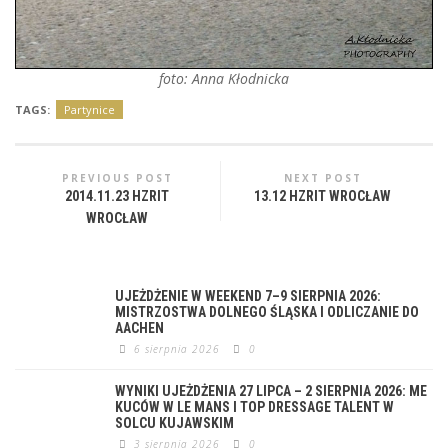
foto: Anna Kłodnicka
TAGS:
Partynice
PREVIOUS POST
NEXT POST
2014.11.23 HZRIT
13.12 HZRIT WROCŁAW
WROCŁAW
UJEŻDŻENIE W WEEKEND 7–9 SIERPNIA 2026:
MISTRZOSTWA DOLNEGO ŚLĄSKA I ODLICZANIE DO
AACHEN
6 sierpnia 2026
0
WYNIKI UJEŻDŻENIA 27 LIPCA – 2 SIERPNIA 2026: ME
KUCÓW W LE MANS I TOP DRESSAGE TALENT W
SOLCU KUJAWSKIM
3 sierpnia 2026
0