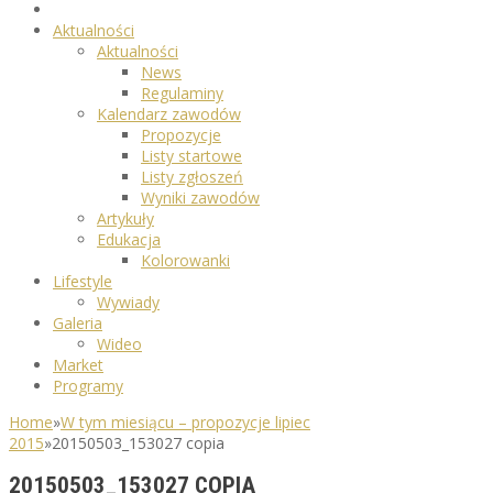
Aktualności
Aktualności
News
Regulaminy
Kalendarz zawodów
Propozycje
Listy startowe
Listy zgłoszeń
Wyniki zawodów
Artykuły
Edukacja
Kolorowanki
Lifestyle
Wywiady
Galeria
Wideo
Market
Programy
Home
»
W tym miesiącu – propozycje lipiec
2015
»
20150503_153027 copia
20150503_153027 COPIA