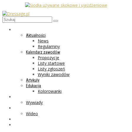
AKTUALNOŚCI
Aktualności
News
Regulaminy
Kalendarz zawodów
Propozycje
Listy startowe
Listy zgłoszeń
Wyniki zawodów
Artykuły
Edukacja
Kolorowanki
LIFESTYLE
Wywiady
GALERIA
Wideo
MARKET
PROGRAMY