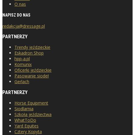
O nas
NAPISZ DO NAS
redakcja@dressage.pl
PARTNERZY
Trendy jeździeckie
Eskadron Shop
hpp-a.pl
Komunix
Oficerki jeździeckie
Pasowanie siodeł
Gerlach
PARTNERZY
Horse Equipment
Siodlarnia
Szkoła jeździectwa
WhatToDo
Yard Equites
Cztery Kopyta