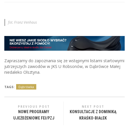
fot. Franz Venhaus
Zapraszamy do zapoznania się ze wstępnymi listami startowymi
jutrzejszych zawodów w JKS U Robsonów, w Dąbrówce Małej
niedaleko Olsztyna.
TAGS:
Dąbrówka
PREVIOUS POST
NEXT POST
NOWE PROGRAMY
KONSULTACJE Z DOMINIKĄ
UJEŻDŻENIOWE FEI/PZJ
KRAŚKO-BIAŁEK