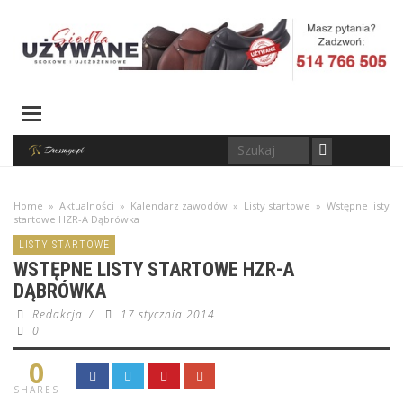
Home
»
Aktualności
»
Kalendarz zawodów
»
Listy startowe
»
Wstępne listy
startowe HZR-A Dąbrówka
LISTY STARTOWE
WSTĘPNE LISTY STARTOWE HZR-A
DĄBRÓWKA
Redakcja
/
17 stycznia 2014
0
0
SHARES