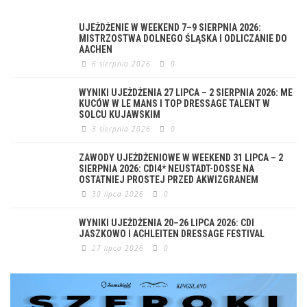
UJEŻDŻENIE W WEEKEND 7–9 SIERPNIA 2026:
MISTRZOSTWA DOLNEGO ŚLĄSKA I ODLICZANIE DO
AACHEN
6 sierpnia 2026
0
WYNIKI UJEŻDŻENIA 27 LIPCA – 2 SIERPNIA 2026: ME
KUCÓW W LE MANS I TOP DRESSAGE TALENT W
SOLCU KUJAWSKIM
3 sierpnia 2026
0
ZAWODY UJEŻDŻENIOWE W WEEKEND 31 LIPCA – 2
SIERPNIA 2026: CDI4* NEUSTADT-DOSSE NA
OSTATNIEJ PROSTEJ PRZED AKWIZGRANEM
30 lipca 2026
0
WYNIKI UJEŻDŻENIA 20–26 LIPCA 2026: CDI
JASZKOWO I ACHLEITEN DRESSAGE FESTIVAL
27 lipca 2026
0