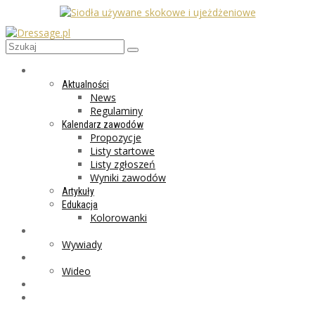
AKTUALNOŚCI
Aktualności
News
Regulaminy
Kalendarz zawodów
Propozycje
Listy startowe
Listy zgłoszeń
Wyniki zawodów
Artykuły
Edukacja
Kolorowanki
LIFESTYLE
Wywiady
GALERIA
Wideo
MARKET
PROGRAMY