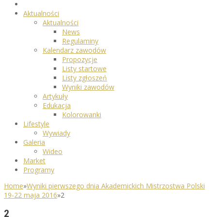
Aktualności
Aktualności
News
Regulaminy
Kalendarz zawodów
Propozycje
Listy startowe
Listy zgłoszeń
Wyniki zawodów
Artykuły
Edukacja
Kolorowanki
Lifestyle
Wywiady
Galeria
Wideo
Market
Programy
Home
»
Wyniki pierwszego dnia Akademickich Mistrzostwa Polski
19-22 maja 2016
»
2
2