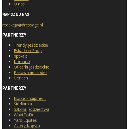
O nas
NAPISZ DO NAS
redakcja@dressage.pl
PARTNERZY
Trendy jeździeckie
Eskadron Shop
hpp-a.pl
Komunix
Oficerki jeździeckie
Pasowanie siodeł
Gerlach
PARTNERZY
Horse Equipment
Siodlarnia
Szkoła jeździectwa
WhatToDo
Yard Equites
Cztery Kopyta