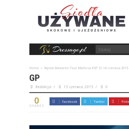
Home
»
Wyniki Balearen Tour Mallorca ESP 12-14 czerwca 2015
GP
Redakcja
/
15 czerwca 2015
/
0
0
Facebook
Twitter
Pint
SHARES