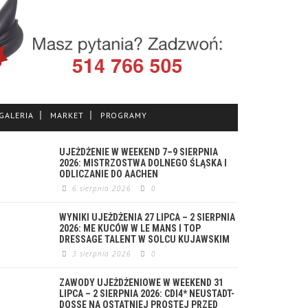
GALERIA
MARKET
PROGRAMY
UJEŻDŻENIE W WEEKEND 7–9 SIERPNIA
2026: MISTRZOSTWA DOLNEGO ŚLĄSKA I
ODLICZANIE DO AACHEN
6 sierpnia 2026
0
WYNIKI UJEŻDŻENIA 27 LIPCA – 2 SIERPNIA
2026: ME KUCÓW W LE MANS I TOP
DRESSAGE TALENT W SOLCU KUJAWSKIM
3 sierpnia 2026
0
ZAWODY UJEŻDŻENIOWE W WEEKEND 31
LIPCA – 2 SIERPNIA 2026: CDI4* NEUSTADT-
DOSSE NA OSTATNIEJ PROSTEJ PRZED