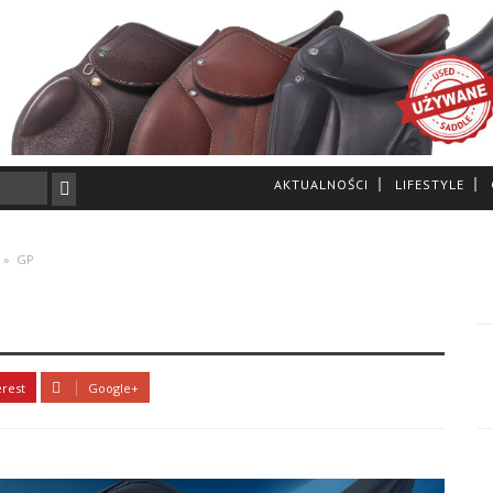
AKTUALNOŚCI
LIFESTYLE
»
GP
erest
Google+