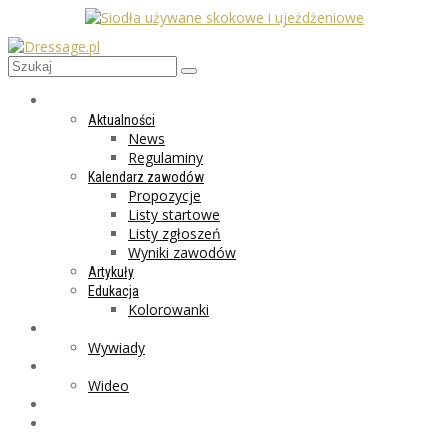
AKTUALNOŚCI
Aktualności
News
Regulaminy
Kalendarz zawodów
Propozycje
Listy startowe
Listy zgłoszeń
Wyniki zawodów
Artykuły
Edukacja
Kolorowanki
LIFESTYLE
Wywiady
GALERIA
Wideo
MARKET
PROGRAMY