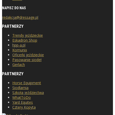
NAPISZ DO NAS
redakcja@dressage.pl
PARTNERZY
Trendy jeździeckie
Eskadron Shop
hpp-a.pl
Komunix
Oficerki jeździeckie
Pasowanie siodeł
Gerlach
PARTNERZY
Horse Equipment
Siodlarnia
Szkoła jeździectwa
WhatToDo
Yard Equites
Cztery Kopyta