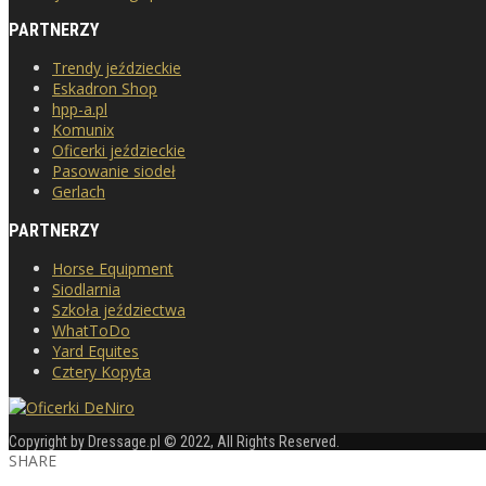
PARTNERZY
Trendy jeździeckie
Eskadron Shop
hpp-a.pl
Komunix
Oficerki jeździeckie
Pasowanie siodeł
Gerlach
PARTNERZY
Horse Equipment
Siodlarnia
Szkoła jeździectwa
WhatToDo
Yard Equites
Cztery Kopyta
Copyright by Dressage.pl © 2022, All Rights Reserved.
SHARE