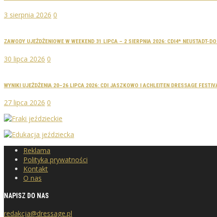
3 sierpnia 2026
0
ZAWODY UJEŻDŻENIOWE W WEEKEND 31 LIPCA – 2 SIERPNIA 2026: CDI4* NEUSTADT-
30 lipca 2026
0
WYNIKI UJEŻDŻENIA 20–26 LIPCA 2026: CDI JASZKOWO I ACHLEITEN DRESSAGE FESTIV
27 lipca 2026
0
Reklama
Polityka prywatności
Kontakt
O nas
NAPISZ DO NAS
redakcja@dressage.pl