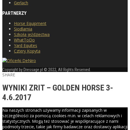
Gerlach
PARTNERZY
Horse Equipment
Siodlarnia
Szkoła jeździectwa
WhatToDo
Yard Equites
Cztery Kopyta
Copyright by Dressage.pl © 2022, All Rights Reserved.
SHARE
WYNIKI ZRIT – GOLDEN HORSE 3-
4.6.2017
Na naszych stronach używamy informacji zapisanych w
szczególności za pomocą cookies m.in. w celach reklamowych i
statystycznych. Mogą też stosować je współpracujące z nami
podmioty trzecie, takie jak firmy badawcze oraz dostawcy aplikacji