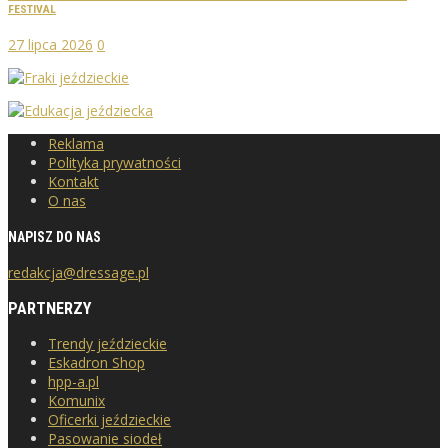
FESTIVAL
27 lipca 2026
0
Reklama
Polityka prywatności
Kontakt
O nas
NAPISZ DO NAS
redakcja@dressage.pl
PARTNERZY
Trendy jeździeckie
Eskadron Shop
hpp-a.pl
Komunix
Oficerki jeździeckie
Pasowanie siodeł