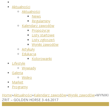
Aktualności
Aktualności
News
Regulaminy
Kalendarz zawodów
Propozycje
Listy startowe
Listy zgłoszeń
Wyniki zawodów
Artykuły
Edukacja
Kolorowanki
Lifestyle
Wywiady
Galeria
Wideo
Market
Programy
Home
»
Aktualności
»
Kalendarz zawodów
»
Wyniki zawodów
»
WYNIKI
ZRIT – GOLDEN HORSE 3-4.6.2017
WYNIKI ZAWODÓW