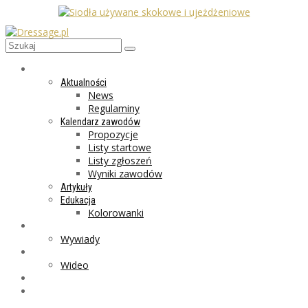
AKTUALNOŚCI
Aktualności
News
Regulaminy
Kalendarz zawodów
Propozycje
Listy startowe
Listy zgłoszeń
Wyniki zawodów
Artykuły
Edukacja
Kolorowanki
LIFESTYLE
Wywiady
GALERIA
Wideo
MARKET
PROGRAMY