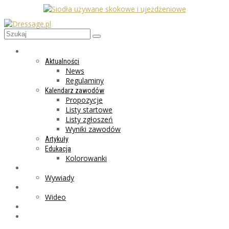
AKTUALNOŚCI
Aktualności
News
Regulaminy
Kalendarz zawodów
Propozycje
Listy startowe
Listy zgłoszeń
Wyniki zawodów
Artykuły
Edukacja
Kolorowanki
LIFESTYLE
Wywiady
GALERIA
Wideo
MARKET
PROGRAMY