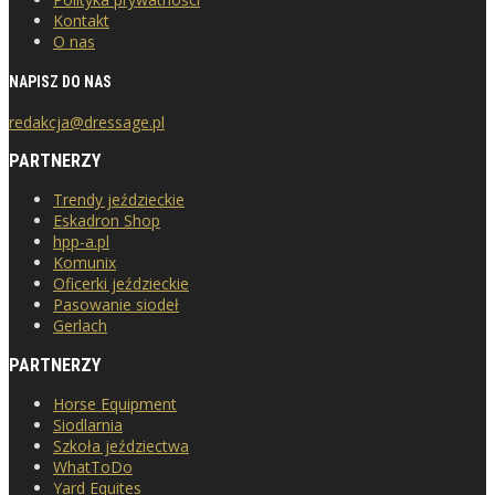
Kontakt
O nas
NAPISZ DO NAS
redakcja@dressage.pl
PARTNERZY
Trendy jeździeckie
Eskadron Shop
hpp-a.pl
Komunix
Oficerki jeździeckie
Pasowanie siodeł
Gerlach
PARTNERZY
Horse Equipment
Siodlarnia
Szkoła jeździectwa
WhatToDo
Yard Equites