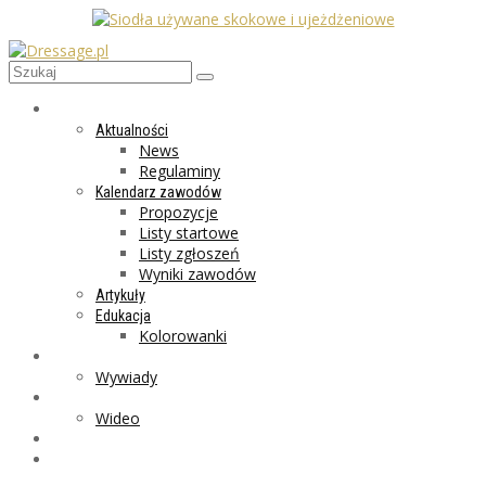
AKTUALNOŚCI
Aktualności
News
Regulaminy
Kalendarz zawodów
Propozycje
Listy startowe
Listy zgłoszeń
Wyniki zawodów
Artykuły
Edukacja
Kolorowanki
LIFESTYLE
Wywiady
GALERIA
Wideo
MARKET
PROGRAMY