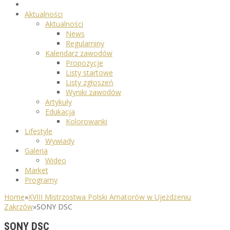
Aktualności
Aktualności
News
Regulaminy
Kalendarz zawodów
Propozycje
Listy startowe
Listy zgłoszeń
Wyniki zawodów
Artykuły
Edukacja
Kolorowanki
Lifestyle
Wywiady
Galeria
Wideo
Market
Programy
Home
»
XVIII Mistrzostwa Polski Amatorów w Ujeżdżeniu
Zakrzów
»
SONY DSC
SONY DSC