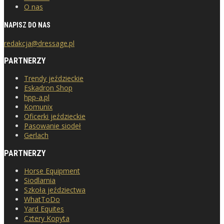
O nas
NAPISZ DO NAS
redakcja@dressage.pl
PARTNERZY
Trendy jeździeckie
Eskadron Shop
hpp-a.pl
Komunix
Oficerki jeździeckie
Pasowanie siodeł
Gerlach
PARTNERZY
Horse Equipment
Siodlarnia
Szkoła jeździectwa
WhatToDo
Yard Equites
Cztery Kopyta