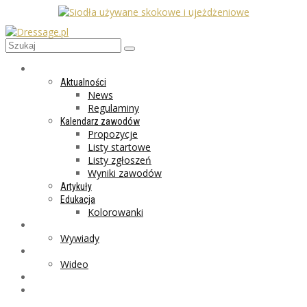
AKTUALNOŚCI
Aktualności
News
Regulaminy
Kalendarz zawodów
Propozycje
Listy startowe
Listy zgłoszeń
Wyniki zawodów
Artykuły
Edukacja
Kolorowanki
LIFESTYLE
Wywiady
GALERIA
Wideo
MARKET
PROGRAMY