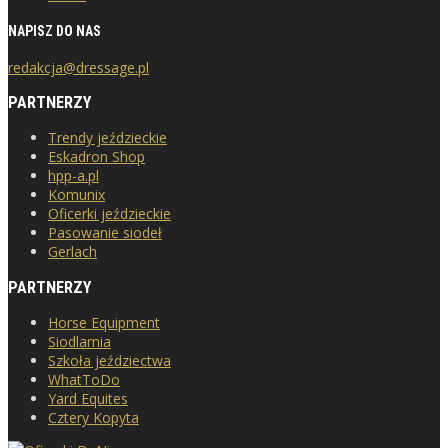
NAPISZ DO NAS
redakcja@dressage.pl
PARTNERZY
Trendy jeździeckie
Eskadron Shop
hpp-a.pl
Komunix
Oficerki jeździeckie
Pasowanie siodeł
Gerlach
PARTNERZY
Horse Equipment
Siodlarnia
Szkoła jeździectwa
WhatToDo
Yard Equites
Cztery Kopyta