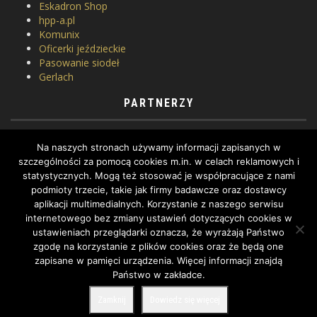
Eskadron Shop
hpp-a.pl
Komunix
Oficerki jeździeckie
Pasowanie siodeł
Gerlach
PARTNERZY
Horse Equipment
Na naszych stronach używamy informacji zapisanych w
Siodlarnia
szczególności za pomocą cookies m.in. w celach reklamowych i
Szkoła jeździectwa
statystycznych. Mogą też stosować je współpracujące z nami
WhatToDo
podmioty trzecie, takie jak firmy badawcze oraz dostawcy
Yard Equites
aplikacji multimedialnych. Korzystanie z naszego serwisu
Cztery Kopyta
internetowego bez zmiany ustawień dotyczących cookies w
ustawieniach przeglądarki oznacza, że wyrażają Państwo
zgodę na korzystanie z plików cookies oraz że będą one
zapisane w pamięci urządzenia. Więcej informacji znajdą
Państwo w zakładce.
COPYRIGHT BY DRESSAGE.PL © 2022, ALL RIGHTS RESERVED.
Zamknij
Dowiedz się więcej