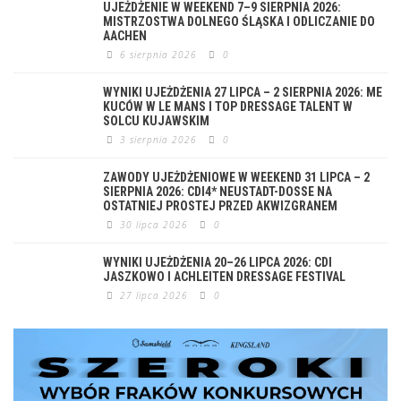
UJEŻDŻENIE W WEEKEND 7–9 SIERPNIA 2026:
MISTRZOSTWA DOLNEGO ŚLĄSKA I ODLICZANIE DO
AACHEN
6 sierpnia 2026
0
WYNIKI UJEŻDŻENIA 27 LIPCA – 2 SIERPNIA 2026: ME
KUCÓW W LE MANS I TOP DRESSAGE TALENT W
SOLCU KUJAWSKIM
3 sierpnia 2026
0
ZAWODY UJEŻDŻENIOWE W WEEKEND 31 LIPCA – 2
SIERPNIA 2026: CDI4* NEUSTADT-DOSSE NA
OSTATNIEJ PROSTEJ PRZED AKWIZGRANEM
30 lipca 2026
0
WYNIKI UJEŻDŻENIA 20–26 LIPCA 2026: CDI
JASZKOWO I ACHLEITEN DRESSAGE FESTIVAL
27 lipca 2026
0