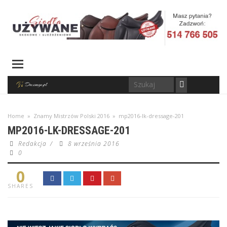
Home
»
Znamy Mistrzów Polski 2016
»
mp2016-lk-dressage-201
MP2016-LK-DRESSAGE-201
Redakcja
/
8 września 2016
0
0
SHARES