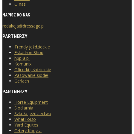
O nas
NAPISZ DO NAS
redakcja@dressage.pl
PARTNERZY
Trendy jeździeckie
Eskadron Shop
hpp-a.pl
Komunix
Oficerki jeździeckie
Pasowanie siodeł
Gerlach
PARTNERZY
Horse Equipment
Siodlarnia
Szkoła jeździectwa
WhatToDo
Yard Equites
Cztery Kopyta