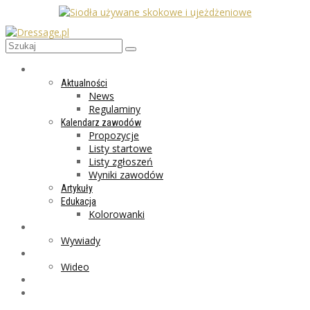
AKTUALNOŚCI
Aktualności
News
Regulaminy
Kalendarz zawodów
Propozycje
Listy startowe
Listy zgłoszeń
Wyniki zawodów
Artykuły
Edukacja
Kolorowanki
LIFESTYLE
Wywiady
GALERIA
Wideo
MARKET
PROGRAMY