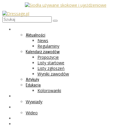
AKTUALNOŚCI
Aktualności
News
Regulaminy
Kalendarz zawodów
Propozycje
Listy startowe
Listy zgłoszeń
Wyniki zawodów
Artykuły
Edukacja
Kolorowanki
LIFESTYLE
Wywiady
GALERIA
Wideo
MARKET
PROGRAMY