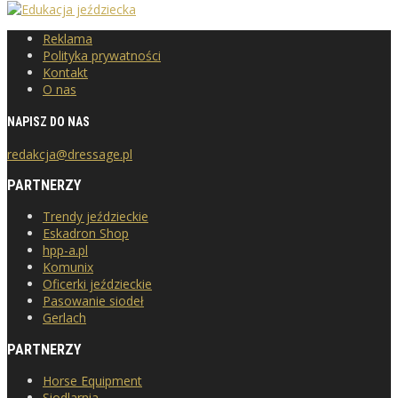
Reklama
Polityka prywatności
Kontakt
O nas
NAPISZ DO NAS
redakcja@dressage.pl
PARTNERZY
Trendy jeździeckie
Eskadron Shop
hpp-a.pl
Komunix
Oficerki jeździeckie
Pasowanie siodeł
Gerlach
PARTNERZY
Horse Equipment
Siodlarnia