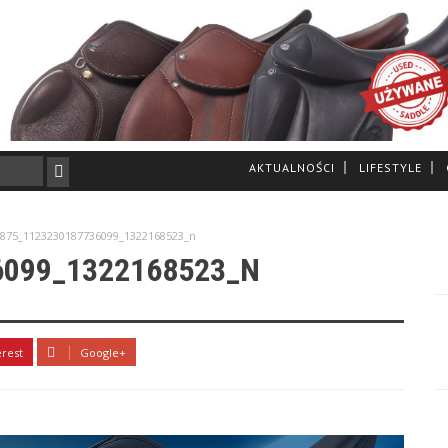
AKTUALNOŚCI
LIFESTYLE
875_1123230187736099_1322168523_n
6099_1322168523_N
erest
Google+