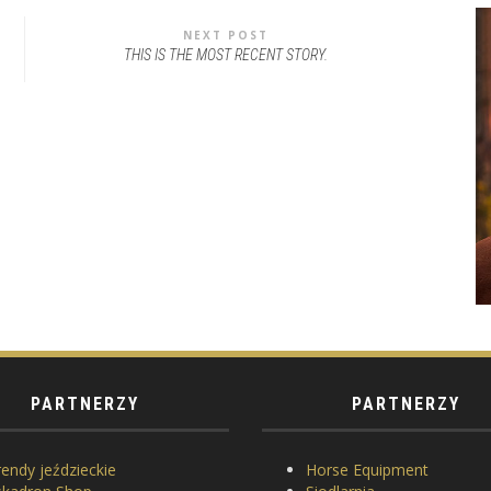
NEXT POST
THIS IS THE MOST RECENT STORY.
PARTNERZY
PARTNERZY
endy jeździeckie
Horse Equipment