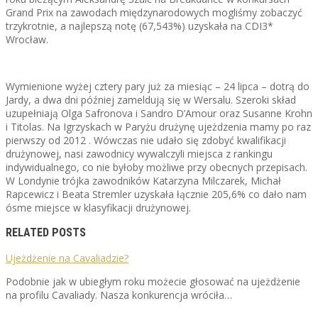
Grand Prix na zawodach międzynarodowych mogliśmy zobaczyć
trzykrotnie, a najlepszą notę (67,543%) uzyskała na CDI3*
Wrocław.
Wymienione wyżej cztery pary już za miesiąc – 24 lipca – dotrą do
Jardy, a dwa dni później zameldują się w Wersalu. Szeroki skład
uzupełniają Olga Safronova i Sandro D’Amour oraz Susanne Krohn
i Titolas. Na Igrzyskach w Paryżu drużynę ujeżdzenia mamy po raz
pierwszy od 2012 . Wówczas nie udało się zdobyć kwalifikacji
drużynowej, nasi zawodnicy wywalczyli miejsca z rankingu
indywidualnego, co nie byłoby możliwe przy obecnych przepisach.
W Londynie trójka zawodników Katarzyna Milczarek, Michał
Rapcewicz i Beata Stremler uzyskała łącznie 205,6% co dało nam
ósme miejsce w klasyfikacji drużynowej.
RELATED POSTS
Ujeżdżenie na Cavaliadzie?
Podobnie jak w ubiegłym roku możecie głosować na ujeżdżenie
na profilu Cavaliady. Nasza konkurencja wróciła…