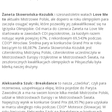
Żaneta Skowrońska-Kozubik
i szesnastoletni wałach
Love Me
to
aktualni Mistrzowie Polski, ale dopiero w roku olimpijskim para
zaczęła osiągać wyniki, które pozwoliły jej zakwalifikować się na
Igrzyska Olimpijskie. Od marca do czerwca Żaneta na Love Me
startowała w zawodach CDI pięciokrotnie, za każdym razem
notując wynik powyżej 67%, z rekordowym 69,543% podczas
CDI3* Wrocław. Średnia pary w konkursów Grand Prix w roku
bieżącym to 68,087%. Żaneta Skowrońska-Kozubik jest
czterokrotną Mistrzynią Polski, czterokrotnie uczestniczyła w
Mistrzostwach Europy i trzykrotnie w Mistrzostwach Świata, na
zeszłorocznych kwalifikacjach olimpijskich w Pilisjaszfalu była
liderką naszej drużyny.
Aleksandra Szulc
i
Breakdance
to nasza „czwórka”, czyli para
rezerwowa, uzupełniająca ekipę, która pojedzie do Paryża.
Zawodniczk a ma na swoim koncie kilka medali Mistrzostw Polski,
udział w Mistrzostwach Europy i w Mistrzostwach Świata.
Najwyższy wynik w konkursie Grand Prix (68,957%) para uzyskała
w marcu ubiegłego roku podczas CDI3* Motesice (Słowacja). W
roku bieżącym Aleksandrę Szulc na Breakdance w konkursach