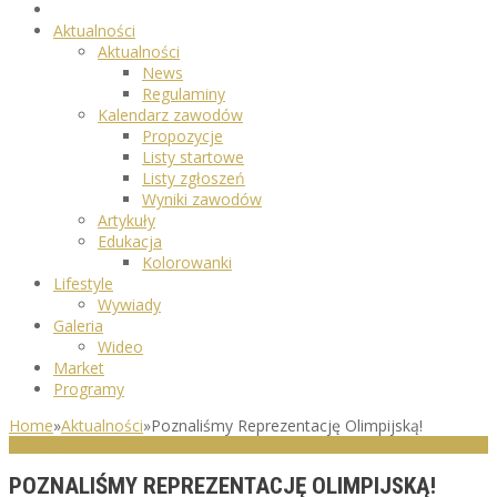
Aktualności
Aktualności
News
Regulaminy
Kalendarz zawodów
Propozycje
Listy startowe
Listy zgłoszeń
Wyniki zawodów
Artykuły
Edukacja
Kolorowanki
Lifestyle
Wywiady
Galeria
Wideo
Market
Programy
Home
»
Aktualności
»
Poznaliśmy Reprezentację Olimpijską!
AKTUALNOŚCI
POZNALIŚMY REPREZENTACJĘ OLIMPIJSKĄ!