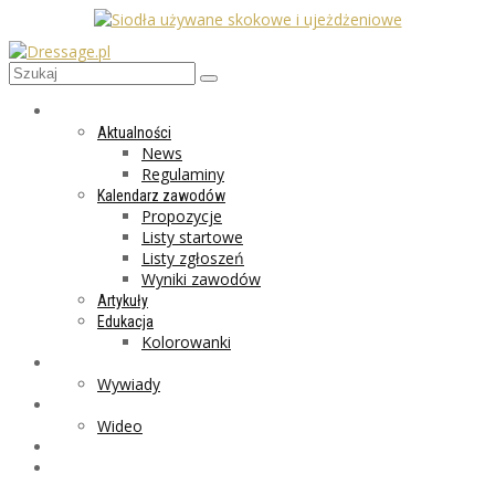
AKTUALNOŚCI
Aktualności
News
Regulaminy
Kalendarz zawodów
Propozycje
Listy startowe
Listy zgłoszeń
Wyniki zawodów
Artykuły
Edukacja
Kolorowanki
LIFESTYLE
Wywiady
GALERIA
Wideo
MARKET
PROGRAMY