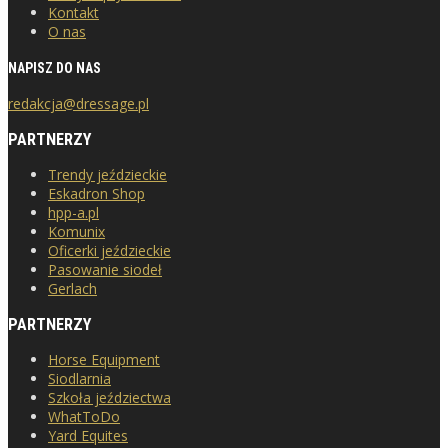
Kontakt
O nas
NAPISZ DO NAS
redakcja@dressage.pl
PARTNERZY
Trendy jeździeckie
Eskadron Shop
hpp-a.pl
Komunix
Oficerki jeździeckie
Pasowanie siodeł
Gerlach
PARTNERZY
Horse Equipment
Siodlarnia
Szkoła jeździectwa
WhatToDo
Yard Equites