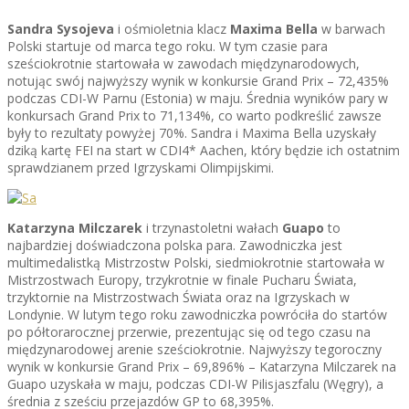
Sandra Sysojeva
i ośmioletnia klacz
Maxima Bella
w barwach
Polski startuje od marca tego roku. W tym czasie para
sześciokrotnie startowała w zawodach międzynarodowych,
notując swój najwyższy wynik w konkursie Grand Prix – 72,435%
podczas CDI-W Parnu (Estonia) w maju. Średnia wyników pary w
konkursach Grand Prix to 71,134%, co warto podkreślić zawsze
były to rezultaty powyżej 70%. Sandra i Maxima Bella uzyskały
dziką kartę FEI na start w CDI4* Aachen, który będzie ich ostatnim
sprawdzianem przed Igrzyskami Olimpijskimi.
Katarzyna Milczarek
i trzynastoletni wałach
Guapo
to
najbardziej doświadczona polska para. Zawodniczka jest
multimedalistką Mistrzostw Polski, siedmiokrotnie startowała w
Mistrzostwach Europy, trzykrotnie w finale Pucharu Świata,
trzyktornie na Mistrzostwach Świata oraz na Igrzyskach w
Londynie. W lutym tego roku zawodniczka powróciła do startów
po półtorarocznej przerwie, prezentując się od tego czasu na
międzynarodowej arenie sześciokrotnie. Najwyższy tegoroczny
wynik w konkursie Grand Prix – 69,896% – Katarzyna Milczarek na
Guapo uzyskała w maju, podczas CDI-W Pilisjaszfalu (Węgry), a
średnia z sześciu przejazdów GP to 68,395%.