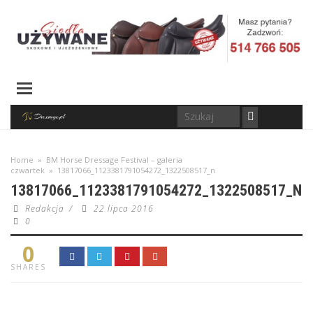
Home
»
BM Horse Dressage Festival – galeria
czwartek
»
13817066_1123381791054272_1322508517_n
13817066_1123381791054272_1322508517_N
Redakcja
/
22 lipca 2016
0
0
SHARES