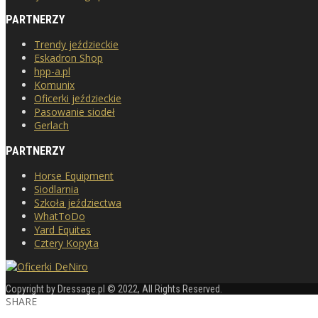
PARTNERZY
Trendy jeździeckie
Eskadron Shop
hpp-a.pl
Komunix
Oficerki jeździeckie
Pasowanie siodeł
Gerlach
PARTNERZY
Horse Equipment
Siodlarnia
Szkoła jeździectwa
WhatToDo
Yard Equites
Cztery Kopyta
Copyright by Dressage.pl © 2022, All Rights Reserved.
SHARE