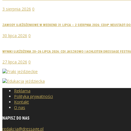
3 sierpnia 2026
0
ZAWODY UJEŻDŻENIOWE W WEEKEND 31 LIPCA – 2 SIERPNIA 2026: CDI4* NEUSTADT-
30 lipca 2026
0
WYNIKI UJEŻDŻENIA 20–26 LIPCA 2026: CDI JASZKOWO I ACHLEITEN DRESSAGE FESTIV
27 lipca 2026
0
Reklama
Polityka prywatności
Kontakt
O nas
NAPISZ DO NAS
redakcja@dressage.pl