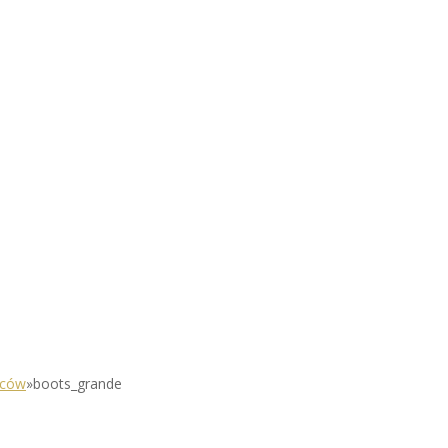
dźców
»
boots_grande