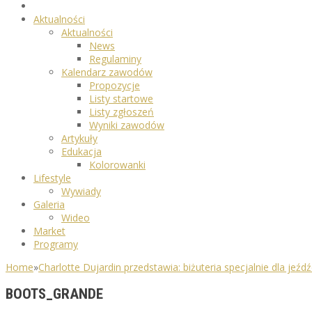
Aktualności
Aktualności
News
Regulaminy
Kalendarz zawodów
Propozycje
Listy startowe
Listy zgłoszeń
Wyniki zawodów
Artykuły
Edukacja
Kolorowanki
Lifestyle
Wywiady
Galeria
Wideo
Market
Programy
Home
»
Charlotte Dujardin przedstawia: biżuteria specjalnie dla jeź
BOOTS_GRANDE