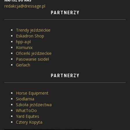
NAPISZ DO NAS
redakcja@dressage.pl
PARTNERZY
Trendy jeździeckie
Eskadron Shop
hpp-a.pl
Komunix
Oficerki jeździeckie
Pasowanie siodeł
Gerlach
PARTNERZY
Horse Equipment
Siodlarnia
Szkoła jeździectwa
WhatToDo
Yard Equites
Cztery Kopyta