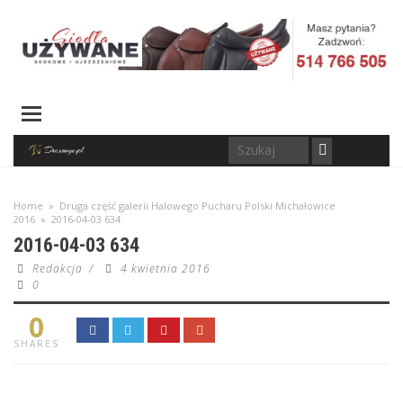
Home
»
Druga część galerii Halowego Pucharu Polski Michałowice
2016
»
2016-04-03 634
2016-04-03 634
Redakcja
/
4 kwietnia 2016
0
0
SHARES