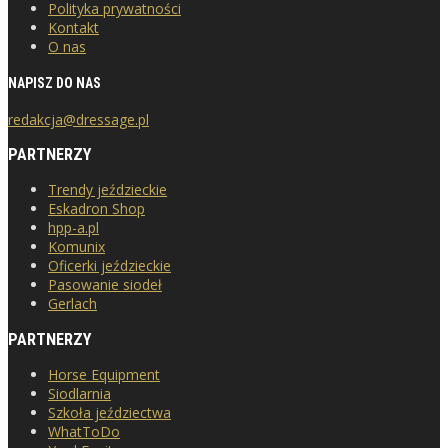
Polityka prywatności
Kontakt
O nas
NAPISZ DO NAS
redakcja@dressage.pl
PARTNERZY
Trendy jeździeckie
Eskadron Shop
hpp-a.pl
Komunix
Oficerki jeździeckie
Pasowanie siodeł
Gerlach
PARTNERZY
Horse Equipment
Siodlarnia
Szkoła jeździectwa
WhatToDo