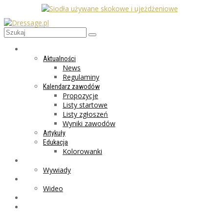
AKTUALNOŚCI
Aktualności
News
Regulaminy
Kalendarz zawodów
Propozycje
Listy startowe
Listy zgłoszeń
Wyniki zawodów
Artykuły
Edukacja
Kolorowanki
LIFESTYLE
Wywiady
GALERIA
Wideo
MARKET
PROGRAMY