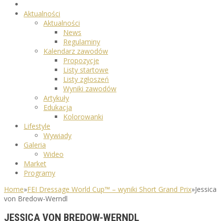
Aktualności
Aktualności
News
Regulaminy
Kalendarz zawodów
Propozycje
Listy startowe
Listy zgłoszeń
Wyniki zawodów
Artykuły
Edukacja
Kolorowanki
Lifestyle
Wywiady
Galeria
Wideo
Market
Programy
Home
»
FEI Dressage World Cup™ – wyniki Short Grand Prix
»
Jessica
von Bredow-Werndl
JESSICA VON BREDOW-WERNDL