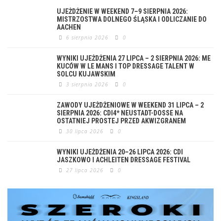
UJEŻDŻENIE W WEEKEND 7–9 SIERPNIA 2026:
MISTRZOSTWA DOLNEGO ŚLĄSKA I ODLICZANIE DO
AACHEN
6 sierpnia 2026
0
WYNIKI UJEŻDŻENIA 27 LIPCA – 2 SIERPNIA 2026: ME
KUCÓW W LE MANS I TOP DRESSAGE TALENT W
SOLCU KUJAWSKIM
3 sierpnia 2026
0
ZAWODY UJEŻDŻENIOWE W WEEKEND 31 LIPCA – 2
SIERPNIA 2026: CDI4* NEUSTADT-DOSSE NA
OSTATNIEJ PROSTEJ PRZED AKWIZGRANEM
30 lipca 2026
0
WYNIKI UJEŻDŻENIA 20–26 LIPCA 2026: CDI
JASZKOWO I ACHLEITEN DRESSAGE FESTIVAL
27 lipca 2026
0