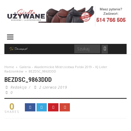
Home
»
Galeria – Akademickie Mistrzostwa Polski 2019 – KJ Lider
Radzionków
»
BEZDSC_9863DDD
BEZDSC_9863DDD
Redakcja
/
2 czerwca 2019
0
0
SHARES