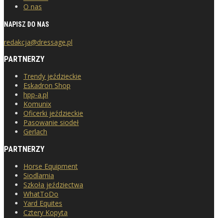
O nas
NAPISZ DO NAS
redakcja@dressage.pl
PARTNERZY
Trendy jeździeckie
Eskadron Shop
hpp-a.pl
Komunix
Oficerki jeździeckie
Pasowanie siodeł
Gerlach
PARTNERZY
Horse Equipment
Siodlarnia
Szkoła jeździectwa
WhatToDo
Yard Equites
Cztery Kopyta