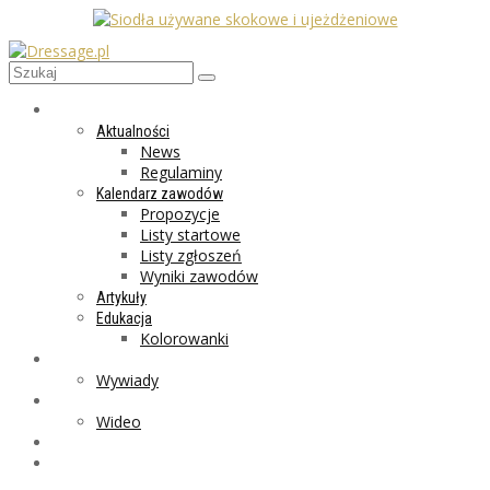
AKTUALNOŚCI
Aktualności
News
Regulaminy
Kalendarz zawodów
Propozycje
Listy startowe
Listy zgłoszeń
Wyniki zawodów
Artykuły
Edukacja
Kolorowanki
LIFESTYLE
Wywiady
GALERIA
Wideo
MARKET
PROGRAMY