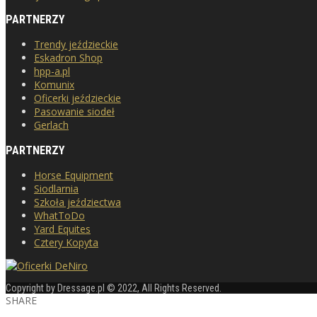
PARTNERZY
Trendy jeździeckie
Eskadron Shop
hpp-a.pl
Komunix
Oficerki jeździeckie
Pasowanie siodeł
Gerlach
PARTNERZY
Horse Equipment
Siodlarnia
Szkoła jeździectwa
WhatToDo
Yard Equites
Cztery Kopyta
Copyright by Dressage.pl © 2022, All Rights Reserved.
SHARE