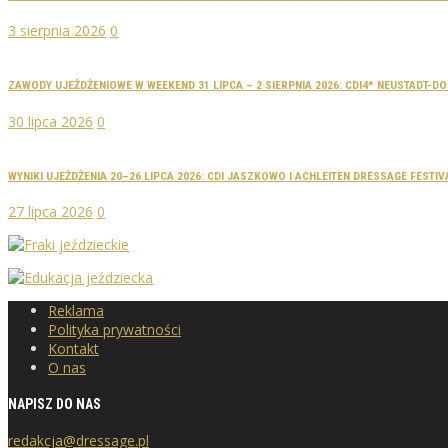
3 sierpnia 2026
0
ZAWODY UJEŻDŻENIOWE W WEEKEND 31 LIPCA – 2 SIERPNIA 2026: CDI4* NEUSTADT-
30 lipca 2026
0
WYNIKI UJEŻDŻENIA 20–26 LIPCA 2026: CDI JASZKOWO I ACHLEITEN DRESSAGE FESTIV
27 lipca 2026
0
Reklama
Polityka prywatności
Kontakt
O nas
NAPISZ DO NAS
redakcja@dressage.pl