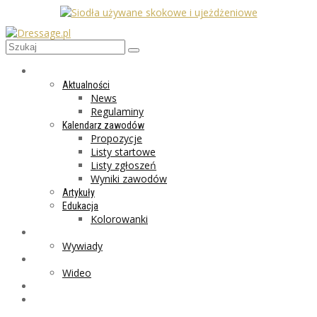
AKTUALNOŚCI
Aktualności
News
Regulaminy
Kalendarz zawodów
Propozycje
Listy startowe
Listy zgłoszeń
Wyniki zawodów
Artykuły
Edukacja
Kolorowanki
LIFESTYLE
Wywiady
GALERIA
Wideo
MARKET
PROGRAMY