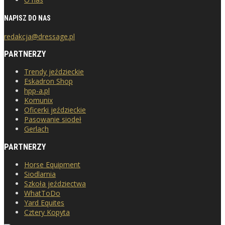
NAPISZ DO NAS
redakcja@dressage.pl
PARTNERZY
Trendy jeździeckie
Eskadron Shop
hpp-a.pl
Komunix
Oficerki jeździeckie
Pasowanie siodeł
Gerlach
PARTNERZY
Horse Equipment
Siodlarnia
Szkoła jeździectwa
WhatToDo
Yard Equites
Cztery Kopyta