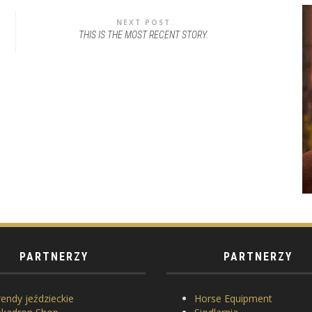
NEXT POST
THIS IS THE MOST RECENT STORY.
PARTNERZY
PARTNERZY
endy jeździeckie
Horse Equipment