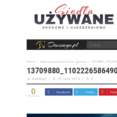
Home
»
Skala wyszkolenia konia – geneza
»
13709880_1102226
13709880_110222658649
Redakcja
/
25 lipca 2016
/
0
0
Facebook
Twitter
Pint
SHARES