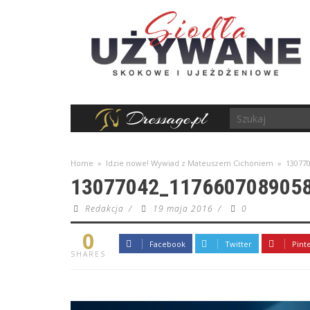
Home
»
Idzie nowe! Wywiad z Mateuszem Cichoniem
»
13077
13077042_117660708905
Redakcja
/
19 maja 2016
/
0
0
Facebook
Twitter
Pint
SHARES