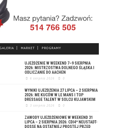
GALERIA
MARKET
PROGRAMY
UJEŻDŻENIE W WEEKEND 7–9 SIERPNIA
2026: MISTRZOSTWA DOLNEGO ŚLĄSKA I
ODLICZANIE DO AACHEN
6 sierpnia 2026
0
WYNIKI UJEŻDŻENIA 27 LIPCA – 2 SIERPNIA
2026: ME KUCÓW W LE MANS I TOP
DRESSAGE TALENT W SOLCU KUJAWSKIM
3 sierpnia 2026
0
ZAWODY UJEŻDŻENIOWE W WEEKEND 31
LIPCA – 2 SIERPNIA 2026: CDI4* NEUSTADT-
DOSSE NA OSTATNIEJ PROSTEJ PRZED