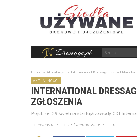
Home
»
Aktualności
»
International Dressage Festival Máriakál
AKTUALNOŚCI
INTERNATIONAL DRESSAG
ZGŁOSZENIA
Pojutrze, 29 kwietnia startują zawody CDI Interna
Redakcja
/
27 kwietnia 2016
/
0