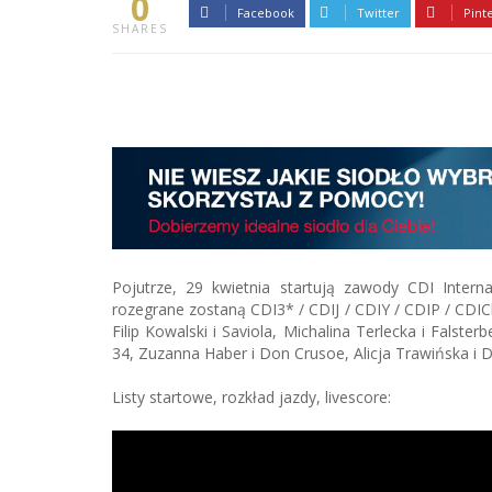
0
Facebook
Twitter
Pint
SHARES
Pojutrze, 29 kwietnia startują zawody CDI Inter
rozegrane zostaną CDI3* / CDIJ / CDIY / CDIP / CDIC
Filip Kowalski i Saviola, Michalina Terlecka i Falst
34, Zuzanna Haber i Don Crusoe, Alicja Trawińska i 
Listy startowe, rozkład jazdy, livescore: