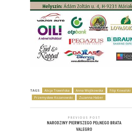
TAGS:
Alicja Trawińska
Anna Wojtkowska
Filip Kowalski
Przemysław Kozanowski
Zuzanna Haber
PREVIOUS POST
NARODZINY PIERWSZEGO PEŁNEGO BRATA
VALEGRO