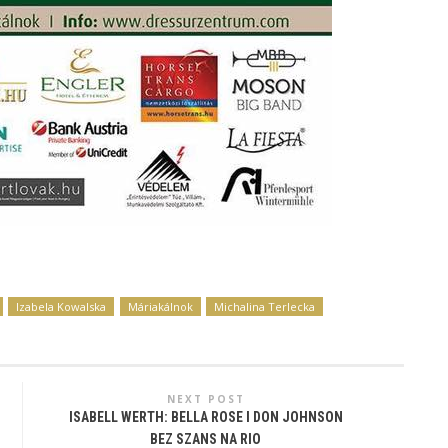
Izabela Kowalska
Máriakálnok
Michalina Terlecka
NEXT POST
ISABELL WERTH: BELLA ROSE I DON JOHNSON
BEZ SZANS NA RIO