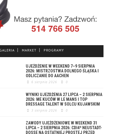
GALERIA
MARKET
PROGRAMY
UJEŻDŻENIE W WEEKEND 7–9 SIERPNIA
2026: MISTRZOSTWA DOLNEGO ŚLĄSKA I
ODLICZANIE DO AACHEN
6 sierpnia 2026
0
WYNIKI UJEŻDŻENIA 27 LIPCA – 2 SIERPNIA
2026: ME KUCÓW W LE MANS I TOP
DRESSAGE TALENT W SOLCU KUJAWSKIM
3 sierpnia 2026
0
ZAWODY UJEŻDŻENIOWE W WEEKEND 31
LIPCA – 2 SIERPNIA 2026: CDI4* NEUSTADT-
DOSSE NA OSTATNIEJ PROSTEJ PRZED