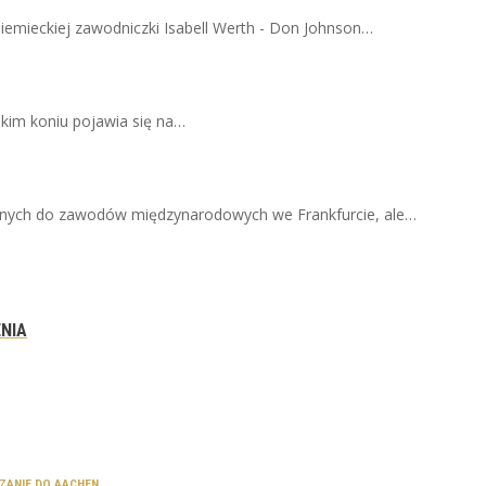
iemieckiej zawodniczki Isabell Werth - Don Johnson…
akim koniu pojawia się na…
szonych do zawodów międzynarodowych we Frankfurcie, ale…
ENIA
CZANIE DO AACHEN