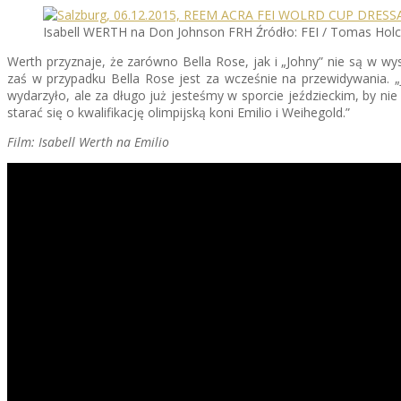
Isabell WERTH na Don Johnson FRH Źródło: FEI / Tomas Hol
Werth przyznaje, że zarówno Bella Rose, jak i „Johny” nie są w w
zaś w przypadku Bella Rose jest za wcześnie na przewidywania. 
wydarzyło, ale za długo już jesteśmy w sporcie jeździeckim, by n
starać się o kwalifikację olimpijską koni Emilio i Weihegold.”
Film: Isabell Werth na Emilio