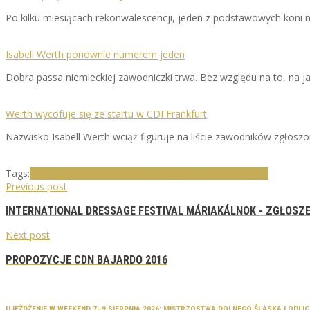
Po kilku miesiącach rekonwalescencji, jeden z podstawowych koni n
Isabell Werth ponownie numerem jeden
Dobra passa niemieckiej zawodniczki trwa. Bez względu na to, na j
Werth wycofuje się ze startu w CDI Frankfurt
Nazwisko Isabell Werth wciąż figuruje na liście zawodników zgło
Tags:
Bella Rose
Don Johnson
Emilio
Isabell Werth
Weihegold
Previous post
INTERNATIONAL DRESSAGE FESTIVAL MÁRIAKÁLNOK - ZGŁOSZ
Next post
PROPOZYCJE CDN BAJARDO 2016
UJEŻDŻENIE W WEEKEND 7–9 SIERPNIA 2026: MISTRZOSTWA DOLNEGO ŚLĄSKA I ODLI