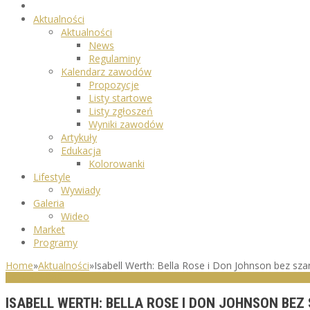
Aktualności
Aktualności
News
Regulaminy
Kalendarz zawodów
Propozycje
Listy startowe
Listy zgłoszeń
Wyniki zawodów
Artykuły
Edukacja
Kolorowanki
Lifestyle
Wywiady
Galeria
Wideo
Market
Programy
Home
»
Aktualności
»
Isabell Werth: Bella Rose i Don Johnson bez sz
AKTUALNOŚCI
ISABELL WERTH: BELLA ROSE I DON JOHNSON BEZ