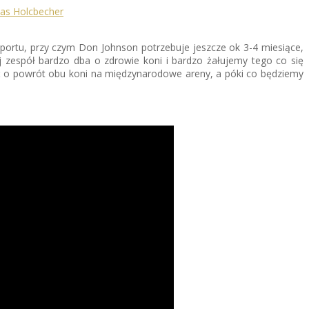
sportu, przy czym Don Johnson potrzebuje jeszcze ok 3-4 miesiące,
 zespół bardzo dba o zdrowie koni i bardzo żałujemy tego co się
zyć o powrót obu koni na międzynarodowe areny, a póki co będziemy