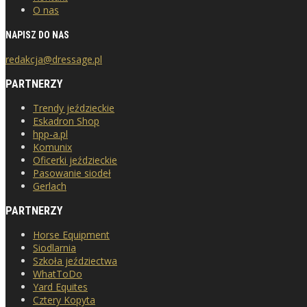
O nas
NAPISZ DO NAS
redakcja@dressage.pl
PARTNERZY
Trendy jeździeckie
Eskadron Shop
hpp-a.pl
Komunix
Oficerki jeździeckie
Pasowanie siodeł
Gerlach
PARTNERZY
Horse Equipment
Siodlarnia
Szkoła jeździectwa
WhatToDo
Yard Equites
Cztery Kopyta