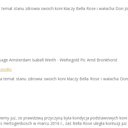
a temat stanu zdrowia swoich koni klaczy Bella Rose i wałacha Don J
sage Amsterdam Isabell Werth - Weihegold Pic Arnd Bronkhorst
na temat stanu zdrowia swoich koni klaczy Bella Rose i wałacha Do
my już, że prawdziwą przyczyną była kondycja podstawowych koni Isa
s Hertogenbosch w marcu 2016 r., zaś Bella Rose uległa kontuzji już