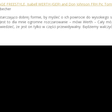
cbecher
ystarczająco dobrej formie, by myśleć o ich powrocie do wysokiego 
„Jest to dla mnie ogromne rozczarowanie – mówi Werth – Cały mój
ie wiedzieć, że jest on tylko w części przewidywalny. Będziemy walc