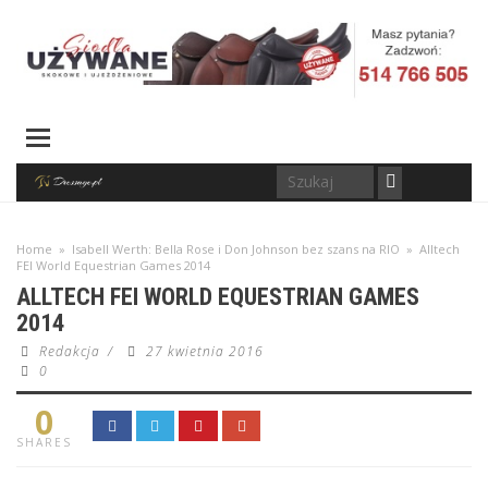
Home
»
Isabell Werth: Bella Rose i Don Johnson bez szans na RIO
»
Alltech
FEI World Equestrian Games 2014
ALLTECH FEI WORLD EQUESTRIAN GAMES
2014
Redakcja
/
27 kwietnia 2016
0
0
SHARES