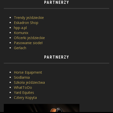
PARTNERZY
Trendy jeździeckie
Eskadron Shop
hpp-a.pl
Komunix
Oficerki jeździeckie
Pasowanie siodeł
Gerlach
PARTNERZY
Horse Equipment
Siodlarnia
Szkoła jeździectwa
WhatToDo
Yard Equites
Cztery Kopyta