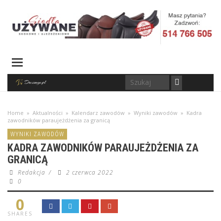
Home
»
Aktualności
»
Kalendarz zawodów
»
Wyniki zawodów
»
Kadra
zawodników paraujeżdżenia za granicą
WYNIKI ZAWODÓW
KADRA ZAWODNIKÓW PARAUJEŻDŻENIA ZA
GRANICĄ
Redakcja
/
2 czerwca 2022
0
0
SHARES