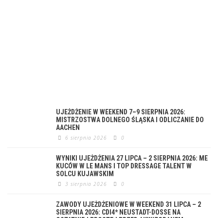
UJEŻDŻENIE W WEEKEND 7–9 SIERPNIA 2026:
MISTRZOSTWA DOLNEGO ŚLĄSKA I ODLICZANIE DO
AACHEN
6 sierpnia 2026
0
WYNIKI UJEŻDŻENIA 27 LIPCA – 2 SIERPNIA 2026: ME
KUCÓW W LE MANS I TOP DRESSAGE TALENT W
SOLCU KUJAWSKIM
3 sierpnia 2026
0
ZAWODY UJEŻDŻENIOWE W WEEKEND 31 LIPCA – 2
SIERPNIA 2026: CDI4* NEUSTADT-DOSSE NA