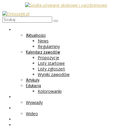
AKTUALNOŚCI
Aktualności
News
Regulaminy
Kalendarz zawodów
Propozycje
Listy startowe
Listy zgłoszeń
Wyniki zawodów
Artykuły
Edukacja
Kolorowanki
LIFESTYLE
Wywiady
GALERIA
Wideo
MARKET
PROGRAMY