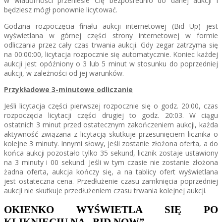
w wiadomości przeniesie Cię bezpośrednio do danej aukcji i
będziesz mógł ponownie licytować.
Godzina rozpoczęcia finału aukcji internetowej (Bid Up) jest
wyświetlana w górnej części strony internetowej w formie
odliczania przez cały czas trwania aukcji. Gdy zegar zatrzyma się
na 00:00:00, licytacja rozpocznie się automatycznie. Koniec każdej
aukcji jest opóźniony o 3 lub 5 minut w stosunku do poprzedniej
aukcji, w zależności od jej warunków.
Przykładowe 3-minutowe odliczanie
Jeśli licytacja części pierwszej rozpocznie się o godz. 20:00, czas
rozpoczęcia licytacji części drugiej to godz. 20:03. W ciągu
ostatnich 3 minut przed ostatecznym zakończeniem aukcji, każda
aktywność związana z licytacją skutkuje przesunięciem licznika o
kolejne 3 minuty. Innymi słowy, jeśli zostanie złożona oferta, a do
końca aukcji pozostało tylko 35 sekund, licznik zostaje ustawiony
na 3 minuty i 00 sekund. Jeśli w tym czasie nie zostanie złożona
żadna oferta, aukcja kończy się, a na tablicy ofert wyświetlana
jest ostateczna cena. Przedłużenie czasu zamknięcia poprzedniej
aukcji nie skutkuje przedłużeniem czasu trwania kolejnej aukcji.
OKIENKO WYŚWIETLA SIĘ PO