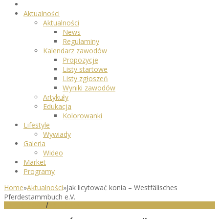
Aktualności
Aktualności
News
Regulaminy
Kalendarz zawodów
Propozycje
Listy startowe
Listy zgłoszeń
Wyniki zawodów
Artykuły
Edukacja
Kolorowanki
Lifestyle
Wywiady
Galeria
Wideo
Market
Programy
Home
»
Aktualności
»
Jak licytować konia – Westfälisches
Pferdestammbuch e.V.
AKTUALNOŚCI
/
ARTYKUŁY