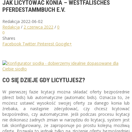
JAK LICYTOWAĆ KONIA – WESTFÄLISCHES
PFERDESTAMMBUCH E.V.
Redakcja
2022-06-02
Redakcja
/
2 czerwca 2022
/
0
0
Shares
Facebook
Twitter
Pinterest
Google+
CO SIĘ DZIEJE GDY LICYTUJESZ?
W pierwszej fazie licytacji można składać oferty bezpośrednie
(direct bids) lub automatyczne (automatic bids). Oznacza to, że
możesz ustawić wysokość swojej oferty za danego konia lub
źrebaka, a następnie zdecydować, czy chcesz licytować
bezpośrednio, czy automatycznie. Jeśli podczas procesu licytacji
nie dokonasz żadnych zmian w narzędziu do licytacji, system jest
tak skonfigurowany, że zaproponuje po prostu kolejną możliwą
ofertę. Pozwala to jednak tylko na złożenie oferty bezpośredniej