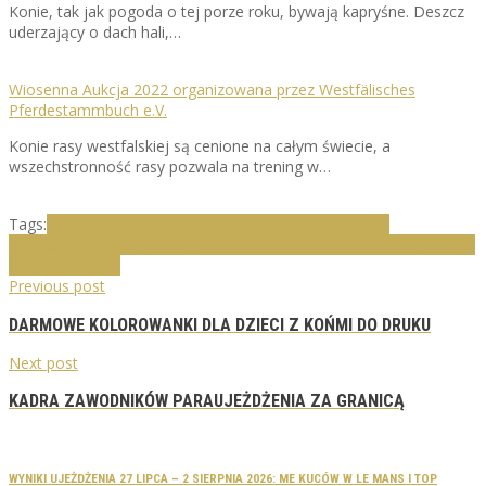
Konie, tak jak pogoda o tej porze roku, bywają kapryśne. Deszcz
uderzający o dach hali,…
Wiosenna Aukcja 2022 organizowana przez Westfälisches
Pferdestammbuch e.V.
Konie rasy westfalskiej są cenione na całym świecie, a
wszechstronność rasy pozwala na trening w…
Tags:
aukcja
aukcja koni
aukcje koni
koń westfalski
konie
westfalskie
Westfälisches Pferdestammbuch e.V.
westfalski związek
hodowców koni
Previous post
DARMOWE KOLOROWANKI DLA DZIECI Z KOŃMI DO DRUKU
Next post
KADRA ZAWODNIKÓW PARAUJEŻDŻENIA ZA GRANICĄ
WYNIKI UJEŻDŻENIA 27 LIPCA – 2 SIERPNIA 2026: ME KUCÓW W LE MANS I TOP