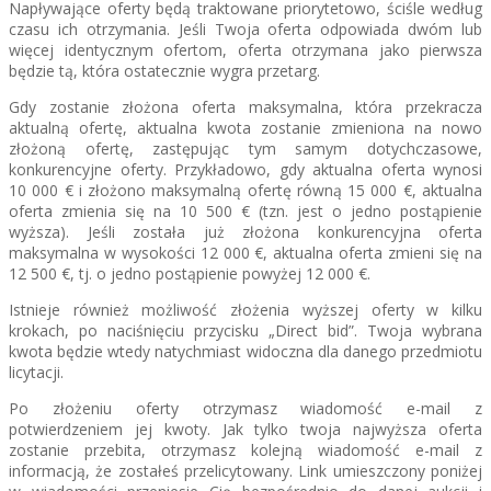
Napływające oferty będą traktowane priorytetowo, ściśle według
czasu ich otrzymania. Jeśli Twoja oferta odpowiada dwóm lub
więcej identycznym ofertom, oferta otrzymana jako pierwsza
będzie tą, która ostatecznie wygra przetarg.
Gdy zostanie złożona oferta maksymalna, która przekracza
aktualną ofertę, aktualna kwota zostanie zmieniona na nowo
złożoną ofertę, zastępując tym samym dotychczasowe,
konkurencyjne oferty. Przykładowo, gdy aktualna oferta wynosi
10 000 € i złożono maksymalną ofertę równą 15 000 €, aktualna
oferta zmienia się na 10 500 € (tzn. jest o jedno postąpienie
wyższa). Jeśli została już złożona konkurencyjna oferta
maksymalna w wysokości 12 000 €, aktualna oferta zmieni się na
12 500 €, tj. o jedno postąpienie powyżej 12 000 €.
Istnieje również możliwość złożenia wyższej oferty w kilku
krokach, po naciśnięciu przycisku „Direct bid”. Twoja wybrana
kwota będzie wtedy natychmiast widoczna dla danego przedmiotu
licytacji.
Po złożeniu oferty otrzymasz wiadomość e-mail z
potwierdzeniem jej kwoty. Jak tylko twoja najwyższa oferta
zostanie przebita, otrzymasz kolejną wiadomość e-mail z
informacją, że zostałeś przelicytowany. Link umieszczony poniżej