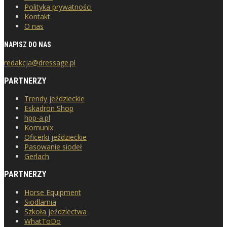
Polityka prywatności
Kontakt
O nas
NAPISZ DO NAS
redakcja@dressage.pl
PARTNERZY
Trendy jeździeckie
Eskadron Shop
hpp-a.pl
Komunix
Oficerki jeździeckie
Pasowanie siodeł
Gerlach
PARTNERZY
Horse Equipment
Siodlarnia
Szkoła jeździectwa
WhatToDo