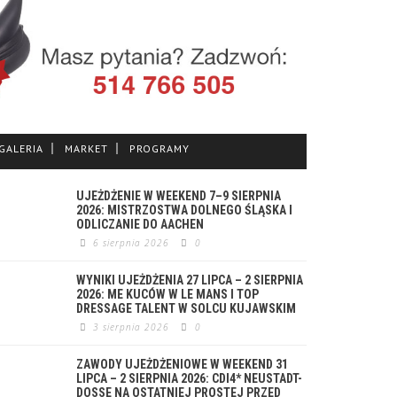
GALERIA
MARKET
PROGRAMY
UJEŻDŻENIE W WEEKEND 7–9 SIERPNIA
2026: MISTRZOSTWA DOLNEGO ŚLĄSKA I
ODLICZANIE DO AACHEN
6 sierpnia 2026
0
WYNIKI UJEŻDŻENIA 27 LIPCA – 2 SIERPNIA
2026: ME KUCÓW W LE MANS I TOP
DRESSAGE TALENT W SOLCU KUJAWSKIM
3 sierpnia 2026
0
ZAWODY UJEŻDŻENIOWE W WEEKEND 31
LIPCA – 2 SIERPNIA 2026: CDI4* NEUSTADT-
DOSSE NA OSTATNIEJ PROSTEJ PRZED