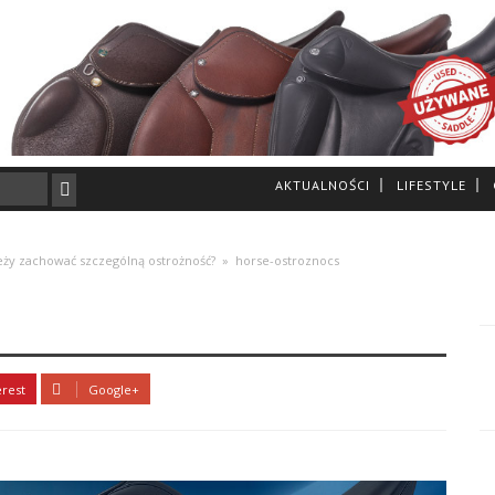
AKTUALNOŚCI
LIFESTYLE
ży zachować szczególną ostrożność?
»
horse-ostroznocs
erest
Google+