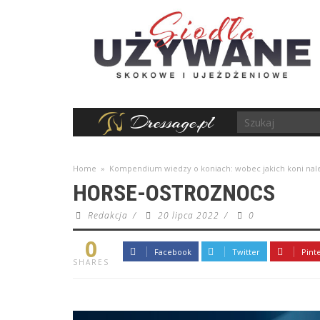
Home
»
Kompendium wiedzy o koniach: wobec jakich koni nale
HORSE-OSTROZNOCS
Redakcja
/
20 lipca 2022
/
0
0
Facebook
Twitter
Pint
SHARES