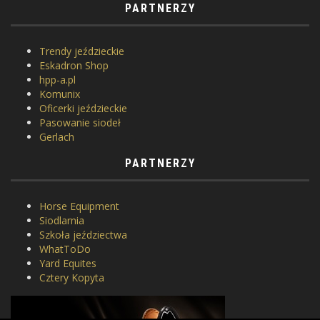
PARTNERZY
Trendy jeździeckie
Eskadron Shop
hpp-a.pl
Komunix
Oficerki jeździeckie
Pasowanie siodeł
Gerlach
PARTNERZY
Horse Equipment
Siodlarnia
Szkoła jeździectwa
WhatToDo
Yard Equites
Cztery Kopyta