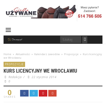
Home
»
Aktualności
»
Kalendarz zawodów
»
Propozycje
»
Kurs licencyjny
we Wrocławiu
PROPOZYCJE
KURS LICENCYJNY WE WROCŁAWIU
Redakcja
/
22 stycznia 2014
0
0
SHARES