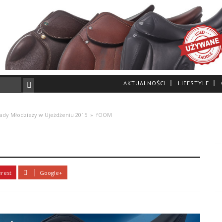
AKTUALNOŚCI
LIFESTYLE
iady Młodzieży w Ujeżdżeniu 2015
»
fOOM
erest
Google+