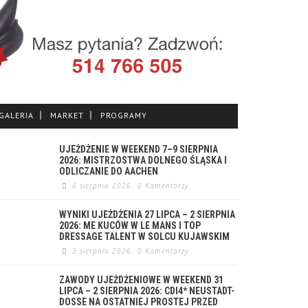
GALERIA
MARKET
PROGRAMY
UJEŻDŻENIE W WEEKEND 7–9 SIERPNIA
2026: MISTRZOSTWA DOLNEGO ŚLĄSKA I
ODLICZANIE DO AACHEN
6 sierpnia 2026
0 Komentarzy
WYNIKI UJEŻDŻENIA 27 LIPCA – 2 SIERPNIA
2026: ME KUCÓW W LE MANS I TOP
DRESSAGE TALENT W SOLCU KUJAWSKIM
3 sierpnia 2026
0 Komentarzy
ZAWODY UJEŻDŻENIOWE W WEEKEND 31
LIPCA – 2 SIERPNIA 2026: CDI4* NEUSTADT-
DOSSE NA OSTATNIEJ PROSTEJ PRZED