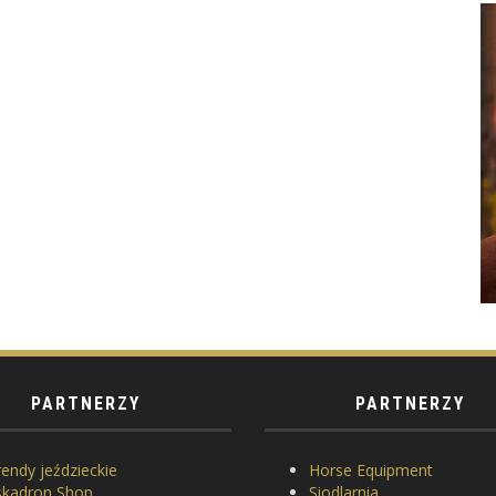
PARTNERZY
PARTNERZY
endy jeździeckie
Horse Equipment
skadron Shop
Siodlarnia