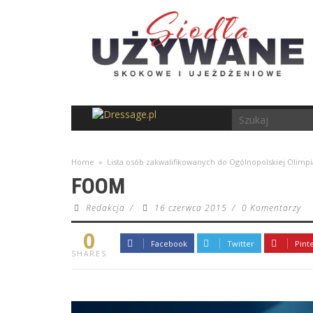
Home
»
Lista osób zakwalifikowanych do Ogólnopolskiej Olimp
FOOM
Redakcja
/
16 czerwca 2015
/
0 Komentarzy
0
Facebook
Twitter
Pint
SHARES