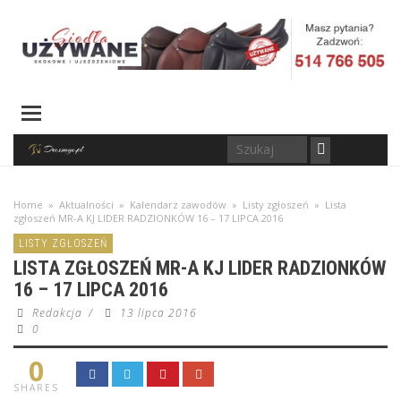
Home
»
Aktualności
»
Kalendarz zawodów
»
Listy zgłoszeń
»
Lista
zgłoszeń MR-A KJ LIDER RADZIONKÓW 16 – 17 LIPCA 2016
LISTY ZGŁOSZEŃ
LISTA ZGŁOSZEŃ MR-A KJ LIDER RADZIONKÓW
16 – 17 LIPCA 2016
Redakcja
/
13 lipca 2016
0
0
SHARES