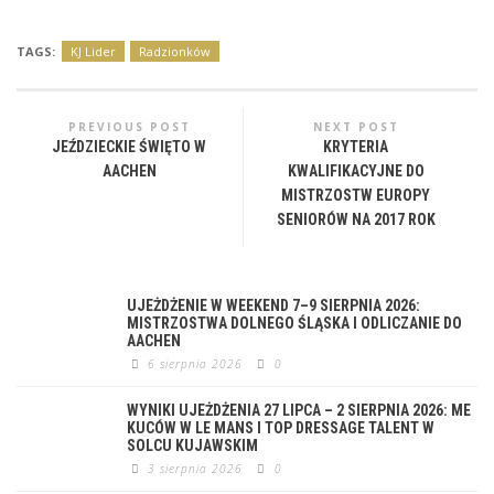
TAGS:
KJ Lider
Radzionków
PREVIOUS POST
NEXT POST
JEŹDZIECKIE ŚWIĘTO W
KRYTERIA
AACHEN
KWALIFIKACYJNE DO
MISTRZOSTW EUROPY
SENIORÓW NA 2017 ROK
UJEŻDŻENIE W WEEKEND 7–9 SIERPNIA 2026:
MISTRZOSTWA DOLNEGO ŚLĄSKA I ODLICZANIE DO
AACHEN
6 sierpnia 2026
0
WYNIKI UJEŻDŻENIA 27 LIPCA – 2 SIERPNIA 2026: ME
KUCÓW W LE MANS I TOP DRESSAGE TALENT W
SOLCU KUJAWSKIM
3 sierpnia 2026
0