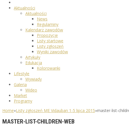
Aktualności
Aktualności
News
Regulaminy
Kalendarz zawodów
Propozycje
Listy startowe
Listy zgłoszeń
Wyniki zawodów
Artykuły
Edukacja
Kolorowanki
Lifestyle
Wywiady
Galeria
Wideo
Market
Programy
Home
»
Listy zgłoszeń ME Vidauban 1-5 lipca 2015
»
master-list-child
MASTER-LIST-CHILDREN-WEB