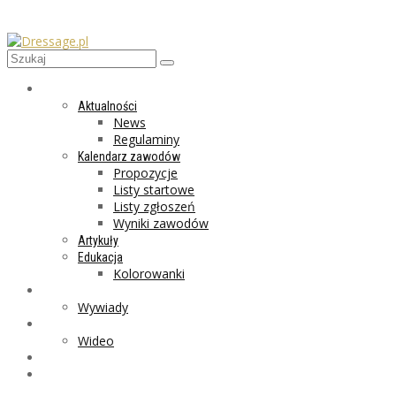
AKTUALNOŚCI
Aktualności
News
Regulaminy
Kalendarz zawodów
Propozycje
Listy startowe
Listy zgłoszeń
Wyniki zawodów
Artykuły
Edukacja
Kolorowanki
LIFESTYLE
Wywiady
GALERIA
Wideo
MARKET
PROGRAMY