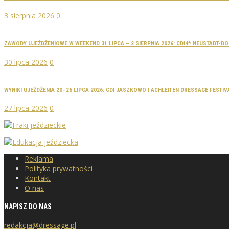
3 sierpnia 2026
0
ZAWODY UJEŻDŻENIOWE W WEEKEND 31 LIPCA – 2 SIERPNIA 2026: CDI4* NEUSTADT-
30 lipca 2026
0
WYNIKI UJEŻDŻENIA 20–26 LIPCA 2026: CDI JASZKOWO I ACHLEITEN DRESSAGE FESTIV
27 lipca 2026
0
Reklama
Polityka prywatności
Kontakt
O nas
NAPISZ DO NAS
redakcja@dressage.pl