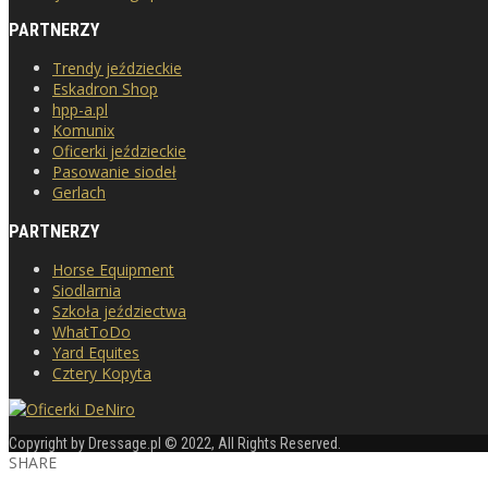
PARTNERZY
Trendy jeździeckie
Eskadron Shop
hpp-a.pl
Komunix
Oficerki jeździeckie
Pasowanie siodeł
Gerlach
PARTNERZY
Horse Equipment
Siodlarnia
Szkoła jeździectwa
WhatToDo
Yard Equites
Cztery Kopyta
Copyright by Dressage.pl © 2022, All Rights Reserved.
SHARE