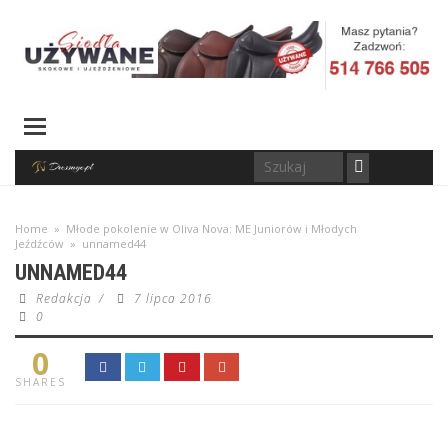
Home
»
Młode pokolenie w Oliva Nova: ME Juniorów i Młodych
Jeźdźców
»
unnamed44
UNNAMED44
Redakcja
/
7 lipca 2016
0
0
SHARES