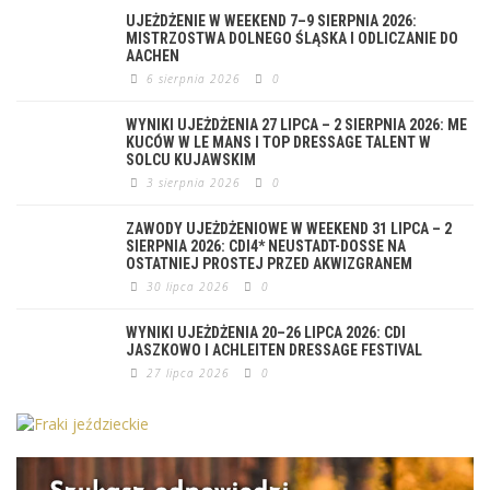
UJEŻDŻENIE W WEEKEND 7–9 SIERPNIA 2026:
MISTRZOSTWA DOLNEGO ŚLĄSKA I ODLICZANIE DO
AACHEN
6 sierpnia 2026
0
WYNIKI UJEŻDŻENIA 27 LIPCA – 2 SIERPNIA 2026: ME
KUCÓW W LE MANS I TOP DRESSAGE TALENT W
SOLCU KUJAWSKIM
3 sierpnia 2026
0
ZAWODY UJEŻDŻENIOWE W WEEKEND 31 LIPCA – 2
SIERPNIA 2026: CDI4* NEUSTADT-DOSSE NA
OSTATNIEJ PROSTEJ PRZED AKWIZGRANEM
30 lipca 2026
0
WYNIKI UJEŻDŻENIA 20–26 LIPCA 2026: CDI
JASZKOWO I ACHLEITEN DRESSAGE FESTIVAL
27 lipca 2026
0