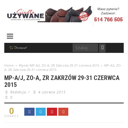
Home
»
Wyniki MP-A/J, ZO-A, ZR Zakrzów 29-31 czerwca 2015
»
MP-A/J, ZO-
A, ZR Zakrzów 29-31 czerwca 2015
MP-A/J, ZO-A, ZR ZAKRZÓW 29-31 CZERWCA
2015
Redakcja
/
4 czerwca 2015
0
0
SHARES