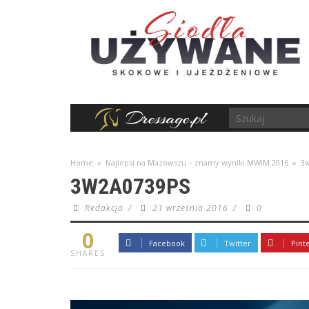
Home
»
Najlepsi na Mazowszu – znamy wyniki MWiM 2016
»
3
3W2A0739PS
Redakcja
/
21 września 2016
/
0
0
Facebook
Twitter
Pint
SHARES