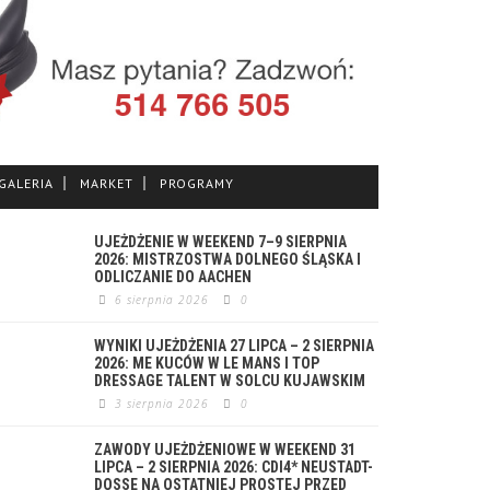
GALERIA
MARKET
PROGRAMY
UJEŻDŻENIE W WEEKEND 7–9 SIERPNIA
2026: MISTRZOSTWA DOLNEGO ŚLĄSKA I
ODLICZANIE DO AACHEN
6 sierpnia 2026
0
WYNIKI UJEŻDŻENIA 27 LIPCA – 2 SIERPNIA
2026: ME KUCÓW W LE MANS I TOP
DRESSAGE TALENT W SOLCU KUJAWSKIM
3 sierpnia 2026
0
ZAWODY UJEŻDŻENIOWE W WEEKEND 31
LIPCA – 2 SIERPNIA 2026: CDI4* NEUSTADT-
DOSSE NA OSTATNIEJ PROSTEJ PRZED