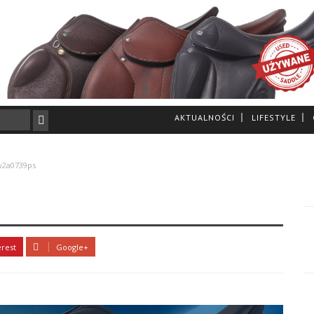
AKTUALNOŚCI
LIFESTYLE
w2a0739ps
erest
Google+